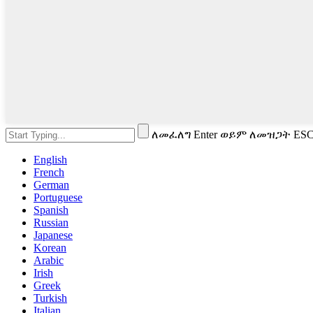
ለመፈለግ Enter ወይም ለመዝጋት ES
English
French
German
Portuguese
Spanish
Russian
Japanese
Korean
Arabic
Irish
Greek
Turkish
Italian