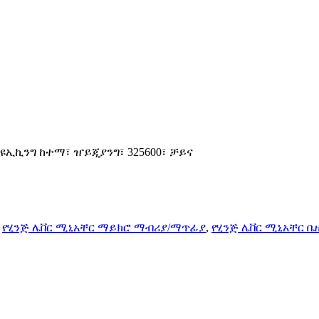
 ዩኢኪንግ ከተማ፣ ዠይጂያንግ፣ 325600፣ ቻይና
,
የሂንጅ ሌቨር ሚኒአቸር ማይክሮ ማብሪያ/ማጥፊያ
,
የሂንጅ ሌቨር ሚኒአቸር 