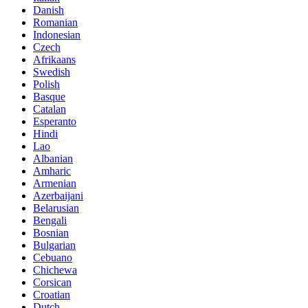
Danish
Romanian
Indonesian
Czech
Afrikaans
Swedish
Polish
Basque
Catalan
Esperanto
Hindi
Lao
Albanian
Amharic
Armenian
Azerbaijani
Belarusian
Bengali
Bosnian
Bulgarian
Cebuano
Chichewa
Corsican
Croatian
Dutch