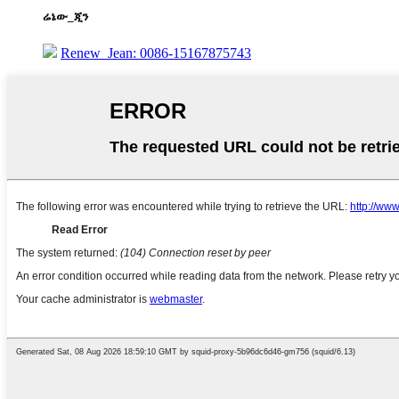
ሬኔው_ጂን
Renew_Jean: 0086-15167875743