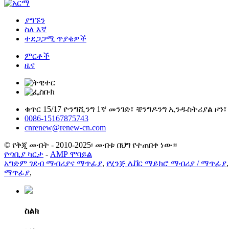
ያግኙን
ስለ እኛ
ተደጋጋሚ ጥያቄዎች
ምርቶች
ዜና
ቁጥር 15/17 ዮንግሺንግ 1ኛ መንገድ፣ ቼንግዶንግ ኢንዱስትሪያል ዞን፣
0086-15167875743
cnrenew@renew-cn.com
© የቅጂ መብት - 2010-2025፡ መብቱ በህግ የተጠበቀ ነው።
የጣቢያ ካርታ
-
AMP ሞባይል
አግድም ገደብ ማብሪያና ማጥፊያ
,
የሂንጅ ሌቨር ማይክሮ ማብሪያ / ማጥፊያ
ማጥፊያ
,
ስልክ