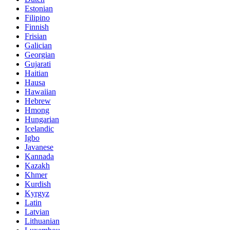
Estonian
Filipino
Finnish
Frisian
Galician
Georgian
Gujarati
Haitian
Hausa
Hawaiian
Hebrew
Hmong
Hungarian
Icelandic
Igbo
Javanese
Kannada
Kazakh
Khmer
Kurdish
Kyrgyz
Latin
Latvian
Lithuanian