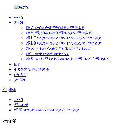
መነሻ
ምርት
የRZ መሰረታዊ ማብሪያ / ማጥፊያ
የRV ሚኒካል ቤዚክ ማብሪያና ማጥፊያ
የRL7 የኢንዱስትሪ ገደብ ማብሪያና ማጥፊያ
የRL8 የኢንዱስትሪ ገደብ ማብሪያና ማጥፊያ
የRX ቀጥታ የአሁን ማብሪያ / ማጥፊያ
የRT መቀያየሪያ መቀየሪያ
የRS ንዑስሚኒየተር መሰረታዊ ማብሪያ / ማጥፊያ
ዜና
ተደጋጋሚ ጥያቄዎች
ስለ እኛ
ያግኙን
English
መነሻ
ምርቶች
የRX ቀጥታ የአሁን ማብሪያ / ማጥፊያ
ምድቦች