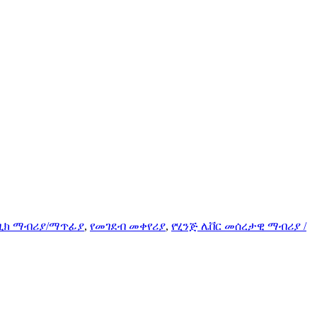
ቤዚክ ማብሪያ/ማጥፊያ
,
የመገደብ መቀየሪያ
,
የሂንጅ ሌቨር መሰረታዊ ማብሪያ /