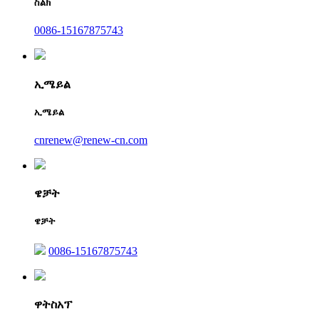
ስልክ
0086-15167875743
ኢሜይል
ኢሜይል
cnrenew@renew-cn.com
ዌቻት
ዌቻት
0086-15167875743
ዋትስአፕ