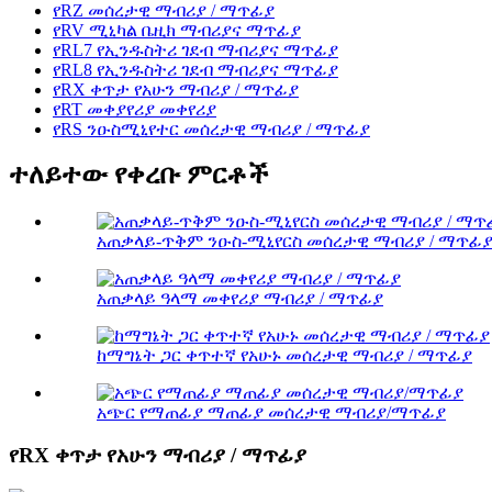
የRZ መሰረታዊ ማብሪያ / ማጥፊያ
የRV ሚኒካል ቤዚክ ማብሪያና ማጥፊያ
የRL7 የኢንዱስትሪ ገደብ ማብሪያና ማጥፊያ
የRL8 የኢንዱስትሪ ገደብ ማብሪያና ማጥፊያ
የRX ቀጥታ የአሁን ማብሪያ / ማጥፊያ
የRT መቀያየሪያ መቀየሪያ
የRS ንዑስሚኒየተር መሰረታዊ ማብሪያ / ማጥፊያ
ተለይተው የቀረቡ ምርቶች
አጠቃላይ-ጥቅም ንዑስ-ሚኒየርስ መሰረታዊ ማብሪያ / ማጥፊ
አጠቃላይ ዓላማ መቀየሪያ ማብሪያ / ማጥፊያ
ከማግኔት ጋር ቀጥተኛ የአሁኑ መሰረታዊ ማብሪያ / ማጥፊያ
አጭር የማጠፊያ ማጠፊያ መሰረታዊ ማብሪያ/ማጥፊያ
የRX ቀጥታ የአሁን ማብሪያ / ማጥፊያ