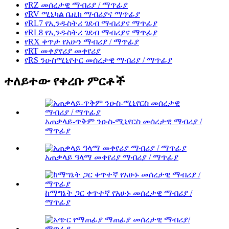
የRZ መሰረታዊ ማብሪያ / ማጥፊያ
የRV ሚኒካል ቤዚክ ማብሪያና ማጥፊያ
የRL7 የኢንዱስትሪ ገደብ ማብሪያና ማጥፊያ
የRL8 የኢንዱስትሪ ገደብ ማብሪያና ማጥፊያ
የRX ቀጥታ የአሁን ማብሪያ / ማጥፊያ
የRT መቀያየሪያ መቀየሪያ
የRS ንዑስሚኒየተር መሰረታዊ ማብሪያ / ማጥፊያ
ተለይተው የቀረቡ ምርቶች
አጠቃላይ-ጥቅም ንዑስ-ሚኒየርስ መሰረታዊ ማብሪያ /
ማጥፊያ
አጠቃላይ ዓላማ መቀየሪያ ማብሪያ / ማጥፊያ
ከማግኔት ጋር ቀጥተኛ የአሁኑ መሰረታዊ ማብሪያ /
ማጥፊያ