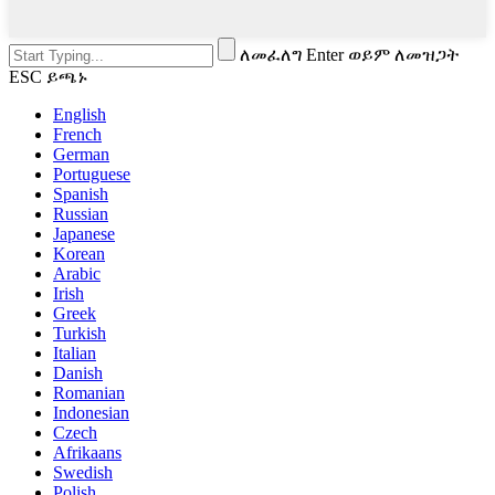
ለመፈለግ Enter ወይም ለመዝጋት
ESC ይጫኑ
English
French
German
Portuguese
Spanish
Russian
Japanese
Korean
Arabic
Irish
Greek
Turkish
Italian
Danish
Romanian
Indonesian
Czech
Afrikaans
Swedish
Polish