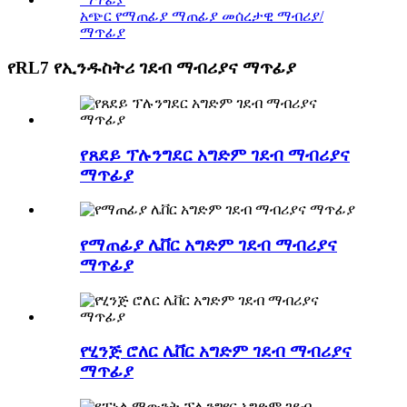
አጭር የማጠፊያ ማጠፊያ መሰረታዊ ማብሪያ/
ማጥፊያ
የRL7 የኢንዱስትሪ ገደብ ማብሪያና ማጥፊያ
የጸደይ ፕሉንግደር አግድም ገደብ ማብሪያና
ማጥፊያ
የማጠፊያ ሌቨር አግድም ገደብ ማብሪያና
ማጥፊያ
የሂንጅ ሮለር ሌቨር አግድም ገደብ ማብሪያና
ማጥፊያ