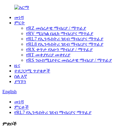
መነሻ
ምርት
የRZ መሰረታዊ ማብሪያ / ማጥፊያ
የRV ሚኒካል ቤዚክ ማብሪያና ማጥፊያ
የRL7 የኢንዱስትሪ ገደብ ማብሪያና ማጥፊያ
የRL8 የኢንዱስትሪ ገደብ ማብሪያና ማጥፊያ
የRX ቀጥታ የአሁን ማብሪያ / ማጥፊያ
የRT መቀያየሪያ መቀየሪያ
የRS ንዑስሚኒየተር መሰረታዊ ማብሪያ / ማጥፊያ
ዜና
ተደጋጋሚ ጥያቄዎች
ስለ እኛ
ያግኙን
English
መነሻ
ምርቶች
የRL7 የኢንዱስትሪ ገደብ ማብሪያና ማጥፊያ
ምድቦች