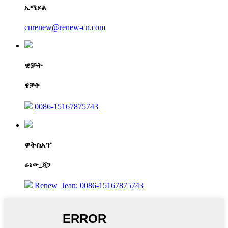
ኢሜይል
cnrenew@renew-cn.com
ዌቻት
ዌቻት
0086-15167875743
ዋትስአፕ
ሬኔው_ጂን
Renew_Jean: 0086-15167875743