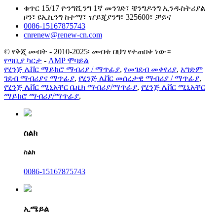
ቁጥር 15/17 ዮንግሺንግ 1ኛ መንገድ፣ ቼንግዶንግ ኢንዱስትሪያል
ዞን፣ ዩኢኪንግ ከተማ፣ ዠይጂያንግ፣ 325600፣ ቻይና
0086-15167875743
cnrenew@renew-cn.com
© የቅጂ መብት - 2010-2025፡ መብቱ በህግ የተጠበቀ ነው።
የጣቢያ ካርታ
-
AMP ሞባይል
የሂንጅ ሌቨር ማይክሮ ማብሪያ / ማጥፊያ
,
የመገደብ መቀየሪያ
,
አግድም
ገደብ ማብሪያና ማጥፊያ
,
የሂንጅ ሌቨር መሰረታዊ ማብሪያ / ማጥፊያ
,
የሂንጅ ሌቨር ሚኒአቸር ቤዚክ ማብሪያ/ማጥፊያ
,
የሂንጅ ሌቨር ሚኒአቸር
ማይክሮ ማብሪያ/ማጥፊያ
,
ስልክ
ስልክ
0086-15167875743
ኢሜይል