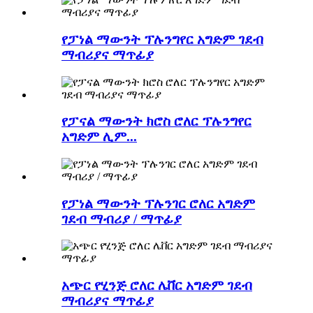
የፓነል ማውንት ፕሉንግየር አግድም ገደብ
ማብሪያና ማጥፊያ
የፓናል ማውንት ክሮስ ሮለር ፕሉንግየር
አግድም ሊም...
የፓነል ማውንት ፕሉንገር ሮለር አግድም
ገደብ ማብሪያ / ማጥፊያ
አጭር የሂንጅ ሮለር ሌቨር አግድም ገደብ
ማብሪያና ማጥፊያ