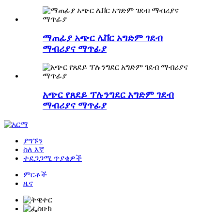
ማጠፊያ አጭር ሌቨር አግድም ገደብ
ማብሪያና ማጥፊያ
አጭር የጸደይ ፕሉንግደር አግድም ገደብ
ማብሪያና ማጥፊያ
ያግኙን
ስለ እኛ
ተደጋጋሚ ጥያቄዎች
ምርቶች
ዜና