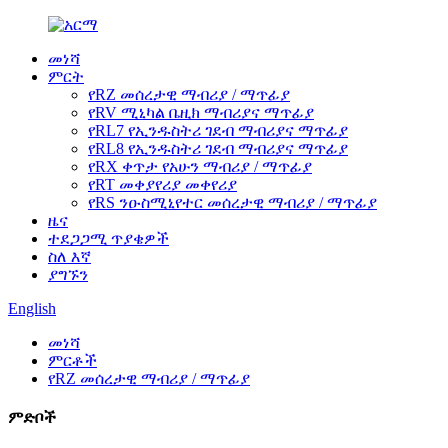
መነሻ
ምርት
የRZ መሰረታዊ ማብሪያ / ማጥፊያ
የRV ሚኒካል ቤዚክ ማብሪያና ማጥፊያ
የRL7 የኢንዱስትሪ ገደብ ማብሪያና ማጥፊያ
የRL8 የኢንዱስትሪ ገደብ ማብሪያና ማጥፊያ
የRX ቀጥታ የአሁን ማብሪያ / ማጥፊያ
የRT መቀያየሪያ መቀየሪያ
የRS ንዑስሚኒየተር መሰረታዊ ማብሪያ / ማጥፊያ
ዜና
ተደጋጋሚ ጥያቄዎች
ስለ እኛ
ያግኙን
English
መነሻ
ምርቶች
የRZ መሰረታዊ ማብሪያ / ማጥፊያ
ምድቦች