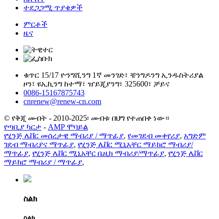
ተደጋጋሚ ጥያቄዎች
ምርቶች
ዜና
ቁጥር 15/17 ዮንግሺንግ 1ኛ መንገድ፣ ቼንግዶንግ ኢንዱስትሪያል
ዞን፣ ዩኢኪንግ ከተማ፣ ዠይጂያንግ፣ 325600፣ ቻይና
0086-15167875743
cnrenew@renew-cn.com
© የቅጂ መብት - 2010-2025፡ መብቱ በህግ የተጠበቀ ነው።
የጣቢያ ካርታ
-
AMP ሞባይል
የሂንጅ ሌቨር መሰረታዊ ማብሪያ / ማጥፊያ
,
የመገደብ መቀየሪያ
,
አግድም
ገደብ ማብሪያና ማጥፊያ
,
የሂንጅ ሌቨር ሚኒአቸር ማይክሮ ማብሪያ/
ማጥፊያ
,
የሂንጅ ሌቨር ሚኒአቸር ቤዚክ ማብሪያ/ማጥፊያ
,
የሂንጅ ሌቨር
ማይክሮ ማብሪያ / ማጥፊያ
,
ስልክ
ስልክ