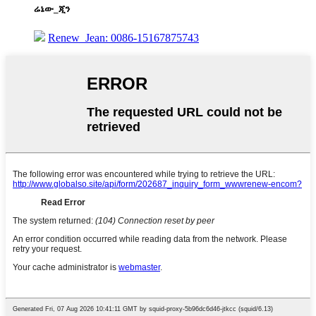
ሬኔው_ጂን
Renew_Jean: 0086-15167875743