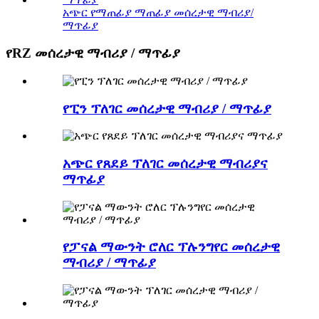
አጭር የማጠፊያ ማጠፊያ መሰረታዊ ማብሪያ/
ማጥፊያ
የRZ መሰረታዊ ማብሪያ / ማጥፊያ
የፒን ፕለገር መሰረታዊ ማብሪያ / ማጥፊያ
አጭር የጸደይ ፕለገር መሰረታዊ ማብሪያና
ማጥፊያ
የፓናል ማውንት ሮለር ፕሉንግየር መሰረታዊ
ማብሪያ / ማጥፊያ