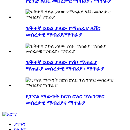
የሂንጅ ሌቨር መሰረታዊ ማብሪያ / ማጥፊያ
ዝቅተኛ ኃይል ያለው የማጠፊያ ሌቨር
መሰረታዊ ማብሪያ/ማጥፊያ
ዝቅተኛ ኃይል ያለው የሽቦ ማጠፊያ
ማጠፊያ መሰረታዊ ማብሪያ / ማጥፊያ
የፓናል ማውንት ክሮስ ሮለር ፕሉንግየር
መሰረታዊ ማብሪያና ማጥፊያ
ያግኙን
ስለ እኛ