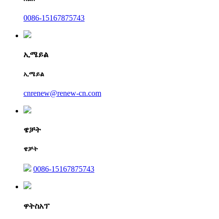
0086-15167875743
ኢሜይል
ኢሜይል
cnrenew@renew-cn.com
ዌቻት
ዌቻት
0086-15167875743
ዋትስአፕ