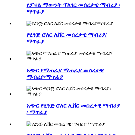
የፓናል ማውንት ፕለገር መሰረታዊ ማብሪያ /
ማጥፊያ
የሂንጅ ሮለር ሌቨር መሰረታዊ ማብሪያ/
ማጥፊያ
አጭር የማጠፊያ ማጠፊያ መሰረታዊ
ማብሪያ/ማጥፊያ
አጭር የሂንጅ ሮለር ሊቨር መሰረታዊ ማብሪያ
/ ማጥፊያ