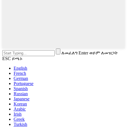
ለመፈለግ Enter ወይም ለመዝጋት
ESC ይጫኑ
English
French
German
Portuguese
Spanish
Russian
Japanese
Korean
Arabic
Irish
Greek
Turkish