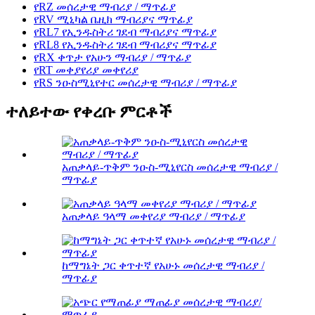
የRZ መሰረታዊ ማብሪያ / ማጥፊያ
የRV ሚኒካል ቤዚክ ማብሪያና ማጥፊያ
የRL7 የኢንዱስትሪ ገደብ ማብሪያና ማጥፊያ
የRL8 የኢንዱስትሪ ገደብ ማብሪያና ማጥፊያ
የRX ቀጥታ የአሁን ማብሪያ / ማጥፊያ
የRT መቀያየሪያ መቀየሪያ
የRS ንዑስሚኒየተር መሰረታዊ ማብሪያ / ማጥፊያ
ተለይተው የቀረቡ ምርቶች
አጠቃላይ-ጥቅም ንዑስ-ሚኒየርስ መሰረታዊ ማብሪያ /
ማጥፊያ
አጠቃላይ ዓላማ መቀየሪያ ማብሪያ / ማጥፊያ
ከማግኔት ጋር ቀጥተኛ የአሁኑ መሰረታዊ ማብሪያ /
ማጥፊያ