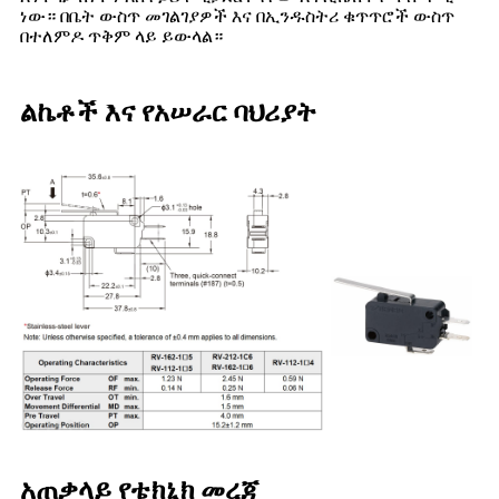
ነው። በቤት ውስጥ መገልገያዎች እና በኢንዱስትሪ ቁጥጥሮች ውስጥ
በተለምዶ ጥቅም ላይ ይውላል።
ልኬቶች እና የአሠራር ባህሪያት
አጠቃላይ የቴክኒክ መረጃ