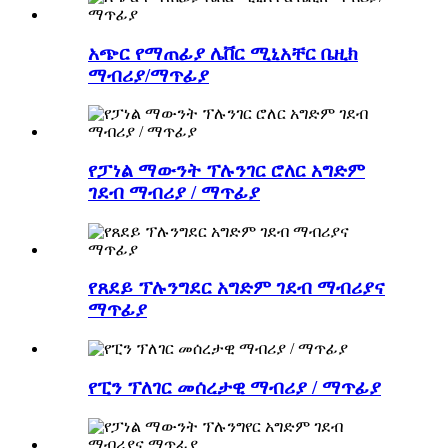
አጭር የማጠፊያ ሌቨር ሚኒአቸር ቤዚክ
ማብሪያ/ማጥፊያ
የፓነል ማውንት ፕሉንገር ሮለር አግድም
ገደብ ማብሪያ / ማጥፊያ
የጸደይ ፕሉንግደር አግድም ገደብ ማብሪያና
ማጥፊያ
የፒን ፕለገር መሰረታዊ ማብሪያ / ማጥፊያ