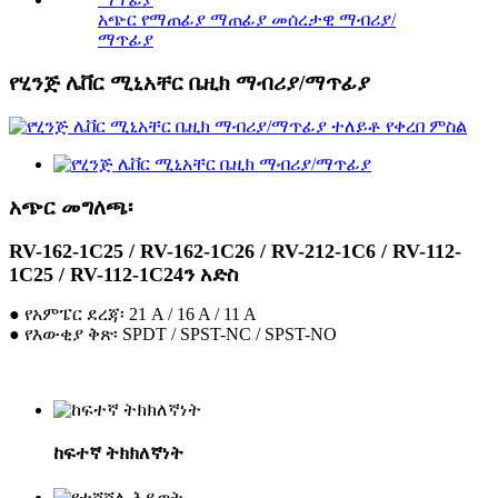
አጭር የማጠፊያ ማጠፊያ መሰረታዊ ማብሪያ/
ማጥፊያ
የሂንጅ ሌቨር ሚኒአቸር ቤዚክ ማብሪያ/ማጥፊያ
አጭር መግለጫ፡
RV-162-1C25 / RV-162-1C26 / RV-212-1C6 / RV-112-
1C25 / RV-112-1C24ን አድስ
● የአምፔር ደረጃ፡ 21 A / 16 A / 11 A
● የእውቂያ ቅጽ፡ SPDT / SPST-NC / SPST-NO
ከፍተኛ ትክክለኛነት