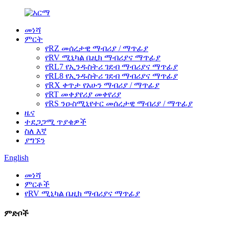
መነሻ
ምርት
የRZ መሰረታዊ ማብሪያ / ማጥፊያ
የRV ሚኒካል ቤዚክ ማብሪያና ማጥፊያ
የRL7 የኢንዱስትሪ ገደብ ማብሪያና ማጥፊያ
የRL8 የኢንዱስትሪ ገደብ ማብሪያና ማጥፊያ
የRX ቀጥታ የአሁን ማብሪያ / ማጥፊያ
የRT መቀያየሪያ መቀየሪያ
የRS ንዑስሚኒየተር መሰረታዊ ማብሪያ / ማጥፊያ
ዜና
ተደጋጋሚ ጥያቄዎች
ስለ እኛ
ያግኙን
English
መነሻ
ምርቶች
የRV ሚኒካል ቤዚክ ማብሪያና ማጥፊያ
ምድቦች