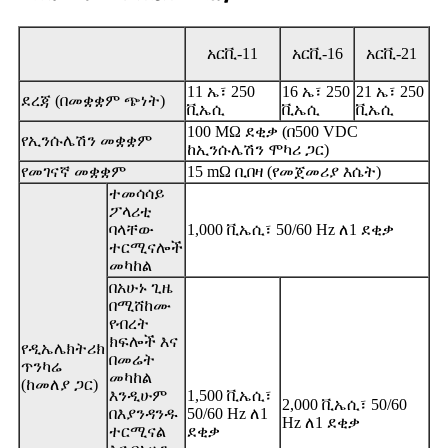
አርቪ-11
አርቪ-16
አርቪ-21
11 ኤ፣ 250
16 ኤ፣ 250
21 ኤ፣ 250
ደረጃ (በመቋቋም ጭነት)
ቪኤሲ
ቪኤሲ
ቪኤሲ
100 MΩ ደቂቃ (በ500 VDC
የኢንሱሌሽን መቋቋም
ከኢንሱሌሽን ሞካሪ ጋር)
የመገናኛ መቋቋም
15 mΩ ቢበዛ (የመጀመሪያ እሴት)
ተመሳሳይ
ፖላሪቲ
ባላቸው
1,000 ቪኤሲ፣ 50/60 Hz ለ1 ደቂቃ
ተርሚናሎች
መካከል
በአሁኑ ጊዜ
በሚሸከሙ
የብረት
ክፍሎች እና
የዲኤሌክትሪክ
በመሬት
ጥንካሬ
መካከል
(ከመለያ ጋር)
እንዲሁም
1,500 ቪኤሲ፣
2,000 ቪኤሲ፣ 50/60
በእያንዳንዱ
50/60 Hz ለ1
Hz ለ1 ደቂቃ
ተርሚናል
ደቂቃ