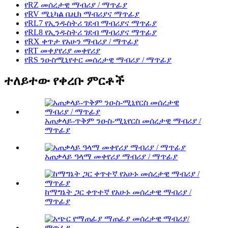
የRZ መሰረታዊ ማብሪያ / ማጥፊያ
የRV ሚኒካል ቤዚክ ማብሪያና ማጥፊያ
የRL7 የኢንዱስትሪ ገደብ ማብሪያና ማጥፊያ
የRL8 የኢንዱስትሪ ገደብ ማብሪያና ማጥፊያ
የRX ቀጥታ የአሁን ማብሪያ / ማጥፊያ
የRT መቀያየሪያ መቀየሪያ
የRS ንዑስሚኒየተር መሰረታዊ ማብሪያ / ማጥፊያ
ተለይተው የቀረቡ ምርቶች
አጠቃላይ-ጥቅም ንዑስ-ሚኒየርስ መሰረታዊ ማብሪያ /
ማጥፊያ
አጠቃላይ ዓላማ መቀየሪያ ማብሪያ / ማጥፊያ
ከማግኔት ጋር ቀጥተኛ የአሁኑ መሰረታዊ ማብሪያ /
ማጥፊያ