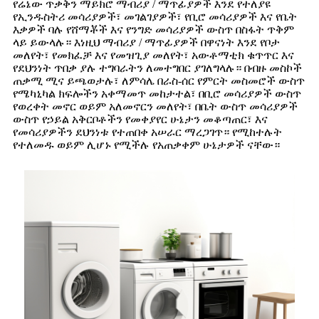
የሬኔው ጥቃቅን ማይክሮ ማብሪያ / ማጥፊያዎች እንደ የተለያዩ
የኢንዱስትሪ መሳሪያዎች፣ መገልገያዎች፣ የቢሮ መሳሪያዎች እና የቤት
እቃዎች ባሉ የሸማቾች እና የንግድ መሳሪያዎች ውስጥ በስፋት ጥቅም
ላይ ይውላሉ። እነዚህ ማብሪያ / ማጥፊያዎች በዋናነት እንደ የቦታ
መለየት፣ የመክፈቻ እና የመዝጊያ መለየት፣ አውቶማቲክ ቁጥጥር እና
የደህንነት ጥበቃ ያሉ ተግባራትን ለመተግበር ያገለግላሉ። በብዙ መስኮች
ጠቃሚ ሚና ይጫወታሉ፣ ለምሳሌ በራስ-ሰር የምርት መስመሮች ውስጥ
የሜካኒካል ክፍሎችን አቀማመጥ መከታተል፣ በቢሮ መሳሪያዎች ውስጥ
የወረቀት መኖር ወይም አለመኖርን መለየት፣ በቤት ውስጥ መሳሪያዎች
ውስጥ የኃይል አቅርቦቶችን የመቀያየር ሁኔታን መቆጣጠር፣ እና
የመሳሪያዎችን ደህንነቱ የተጠበቀ አሠራር ማረጋገጥ። የሚከተሉት
የተለመዱ ወይም ሊሆኑ የሚችሉ የአጠቃቀም ሁኔታዎች ናቸው።