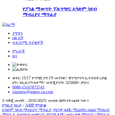
የፓነል ማውንት ፕሉንግየር አግድም ገደብ
ማብሪያና ማጥፊያ
ያግኙን
ስለ እኛ
ተደጋጋሚ ጥያቄዎች
ምርቶች
ዜና
ቁጥር 15/17 ዮንግሺንግ 1ኛ መንገድ፣ ቼንግዶንግ ኢንዱስትሪያል
ዞን፣ ዩኢኪንግ ከተማ፣ ዠይጂያንግ፣ 325600፣ ቻይና
0086-15167875743
cnrenew@renew-cn.com
© የቅጂ መብት - 2010-2025፡ መብቱ በህግ የተጠበቀ ነው።
የጣቢያ ካርታ
-
AMP ሞባይል
አግድም ገደብ ማብሪያና ማጥፊያ
,
የሂንጅ ሌቨር ሚኒአቸር ቤዚክ ማብሪያ/
ማጥፊያ
,
የመገደብ መቀየሪያ
,
የሂንጅ ሌቨር መሰረታዊ ማብሪያ / ማጥፊያ
,