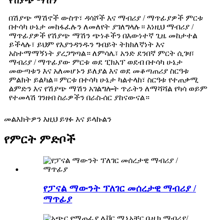
የሽያጭ ማሽን
በሽያጭ ማሽኖች ውስጥ፣ ዳሳሾች እና ማብሪያ / ማጥፊያዎች ምርቱ
በተሳካ ሁኔታ መከፋፈሉን ለመለየት ያገለግላሉ። እነዚህ ማብሪያ /
ማጥፊያዎች የሽያጭ ማሽን ጭነቶችን በእውነተኛ ጊዜ መከታተል
ይችላሉ፣ ይህም የእያንዳንዱን ግብይት ትክክለኛነት እና
አስተማማኝነት ያረጋግጣል። ለምሳሌ፣ አንድ ደንበኛ ምርት ሲገዛ፣
ማብሪያ / ማጥፊያው ምርቱ ወደ ፒክአፕ ወደብ በተሳካ ሁኔታ
መውጣቱን እና አለመሆኑን ይለያል እና ወደ መቆጣጠሪያ ስርዓቱ
ምልክት ይልካል። ምርቱ በተሳካ ሁኔታ ካልተላከ፣ ስርዓቱ የተጠቃሚ
ልምድን እና የሽያጭ ማሽን አገልግሎት ጥራትን ለማሻሻል የካሳ ወይም
የተመላሽ ገንዘብ ስራዎችን በራስ-ሰር ያከናውናል።
መልእክትዎን እዚህ ይፃፉ እና ይላኩልን
የምርት ምድቦች
የፓናል ማውንት ፕለገር መሰረታዊ ማብሪያ /
ማጥፊያ