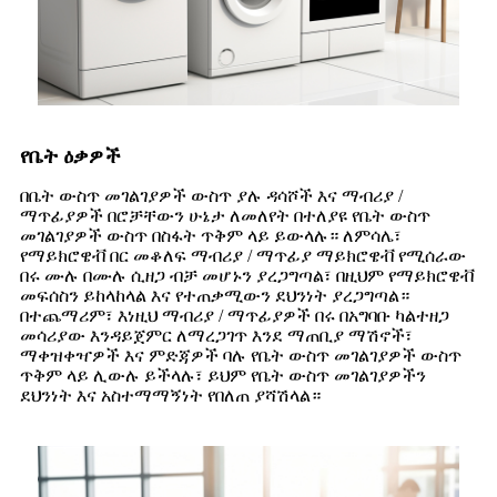
የቤት ዕቃዎች
በቤት ውስጥ መገልገያዎች ውስጥ ያሉ ዳሳሾች እና ማብሪያ /
ማጥፊያዎች በሮቻቸውን ሁኔታ ለመለየት በተለያዩ የቤት ውስጥ
መገልገያዎች ውስጥ በስፋት ጥቅም ላይ ይውላሉ። ለምሳሌ፣
የማይክሮዌቭ በር መቆለፍ ማብሪያ / ማጥፊያ ማይክሮዌቭ የሚሰራው
በሩ ሙሉ በሙሉ ሲዘጋ ብቻ መሆኑን ያረጋግጣል፣ በዚህም የማይክሮዌቭ
መፍሰስን ይከላከላል እና የተጠቃሚውን ደህንነት ያረጋግጣል።
በተጨማሪም፣ እነዚህ ማብሪያ / ማጥፊያዎች በሩ በአግባቡ ካልተዘጋ
መሳሪያው እንዳይጀምር ለማረጋገጥ እንደ ማጠቢያ ማሽኖች፣
ማቀዝቀዣዎች እና ምድጃዎች ባሉ የቤት ውስጥ መገልገያዎች ውስጥ
ጥቅም ላይ ሊውሉ ይችላሉ፣ ይህም የቤት ውስጥ መገልገያዎችን
ደህንነት እና አስተማማኝነት የበለጠ ያሻሽላል።