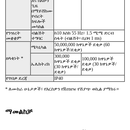
እና በአሁን
ጊዜ
በማይሸከሙ
የብረት
ክፍሎች
መካከል
የንዝረት
ብልሽት
ከ10 እስከ 55 Hz፣ 1.5 ሚሜ ድርብ
መቋቋም
ተግባር
ስፋት (ብልሽት፡ ቢበዛ 1 ms)
50,000,000 ክዋኔዎች ደቂቃ (60
ሜካኒካል
ክዋኔዎች/ደቂቃ)
300,000
ዘላቂነት *
100,000 ክዋኔዎች
ክዋኔዎች ደቂቃ
ኤሌክትሪክ
ደቂቃ (30 ክዋኔዎች/
(30 ክዋኔዎች/
ደቂቃ)
ደቂቃ)
የጥበቃ ደረጃ
IP40
* ለሙከራ ሁኔታዎች፣ የእርስዎን የRenew የሽያጭ ወኪል ያማክሩ።
ማመልከቻ