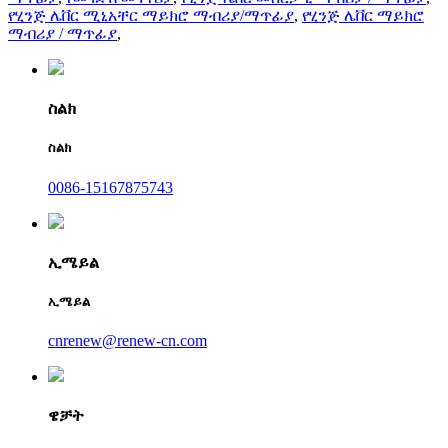
የሂንጅ ሌቨር ሚኒአቸር ማይክሮ ማብሪያ/ማጥፊያ
,
የሂንጅ ሌቨር ማይክሮ
ማብሪያ / ማጥፊያ
,
ስልክ
ስልክ
0086-15167875743
ኢሜይል
ኢሜይል
cnrenew@renew-cn.com
ዌቻት