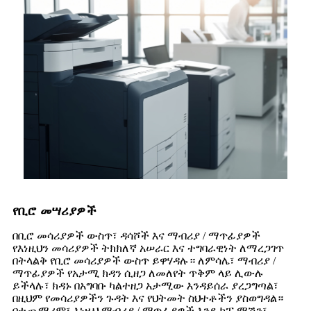
የቢሮ መሣሪያዎች
በቢሮ መሳሪያዎች ውስጥ፣ ዳሳሾች እና ማብሪያ / ማጥፊያዎች
የእነዚህን መሳሪያዎች ትክክለኛ አሠራር እና ተግባራዊነት ለማረጋገጥ
በትላልቅ የቢሮ ​​መሳሪያዎች ውስጥ ይዋሃዳሉ። ለምሳሌ፣ ማብሪያ /
ማጥፊያዎች የአታሚ ክዳን ሲዘጋ ለመለየት ጥቅም ላይ ሊውሉ
ይችላሉ፣ ክዳኑ በአግባቡ ካልተዘጋ አታሚው እንዳይሰራ ያረጋግጣል፣
በዚህም የመሳሪያዎችን ጉዳት እና የህትመት ስህተቶችን ያስወግዳል።
በተጨማሪም፣ እነዚህ ማብሪያ / ማጥፊያዎች እንደ ኮፒ ማሽን፣