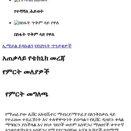
የተሻሻለ ሕይወት
በስፋት ጥቅም ላይ የዋለ
ኢሜይል ይላኩልን
የደህንነት ጥንቃቄዎች
አጠቃላይ የቴክኒክ መረጃ
የምርት መለያዎች
የምርት መግለጫ
የማጠፊያው ሊቨር አክቲቬተር ማብሪያ/ማጥፊያ በእንቅስቃሴ ላይ
የተራዘመ ተደራሽነት እና ተለዋዋጭነት ይሰጣል። የሊቨር ዲዛይኑ ቀላል
ማግበርን ያስችላል እና የቦታ ገደቦች ወይም አስቸጋሪ ማዕዘኖች ቀጥተኛ
አንቀሳቃሽነትን አስቸጋሪ የሚያደርጉባቸው አፕሊኬሽኖች ተስማሚ