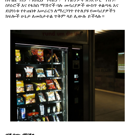
ስካነሮች እና የፋክስ ማሽኖች ባሉ መሳሪያዎች ውስጥ ቀልጣፋ እና
ደህንነቱ የተጠበቀ አሠራርን ለማረጋገጥ የተለያዩ የመሳሪያዎችን
ክፍሎች ሁኔታ ለመከታተል ጥቅም ላይ ሊውሉ ይችላሉ።