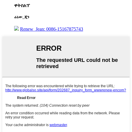
ዋትስአፕ
ሬኔው_ጂን
Renew_Jean: 0086-15167875743