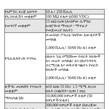
የአምፔር ደረጃ አሰጣጥ
10 ኤ፣ 250 ቪኤሲ
የኢንሱሌሽን መቋቋም
100 MΩ ደቂቃ (በ500 VDC)
15 mΩ ቢበዛ (ለብቻው ሲሞከር
የመገናኛ መቋቋም
አብሮገነብ ማብሪያ / ማጥፊያ
የመጀመሪያ እሴት)
ተመሳሳይ ፖላሪቲ ባላቸው እውቂያዎች
መካከል
1,000 ቪኤሲ፣ 50/60 Hz ለ1 ደቂቃ
በአሁኑ ጊዜ በሚሸከሙ የብረት ክፍሎች
የዲኤሌክትሪክ ጥንካሬ
እና መሬት መካከል፣ እና በእያንዳንዱ
ተርሚናል እና ወቅታዊ ባልሆኑ የብረት
ክፍሎች መካከል
2,000 ቪኤሲ፣ 50/60 Hz ለ1 ደቂቃ
ለችግር መበላሸት የንዝረት
ከ10 እስከ 55 Hz፣ 1.5 ሚሜ ድርብ
መቋቋም
ስፋት (ብልሽት፡ ቢበዛ 1 ms)
10,000,000 ክዋኔዎች ደቂቃ (50
ሜካኒካል life
ክዋኔዎች/ደቂቃ)
200,000 ክዋኔዎች ደቂቃ (ከደረጃው