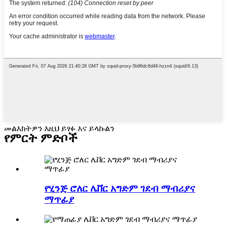
መልእክትዎን እዚህ ይፃፉ እና ይላኩልን
የምርት ምድቦች
የሂንጅ ሮለር ሌቨር አግድም ገደብ ማብሪያና
ማጥፊያ