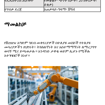
የኤሌክትሪክ ሕይወት
የመቋቋም ጭነት በታች፣ 20 ክዋኔዎች/
ደቂቃ)
የጥበቃ ደረጃ
አጠቃላይ-ዓላማ፡ IP64
ማመልከቻ
የRenew አግድም ገደብ መቀየሪያዎች በተለያዩ መስኮች የተለያዩ
መሳሪያዎችን ደህንነት፣ ትክክለኛነት እና አስተማማኝነት ለማረጋገጥ
ወሳኝ ሚና ይጫወታሉ። አንዳንድ ታዋቂ ወይም ሊሆኑ የሚችሉ
አተገባበሮች እነሆ።