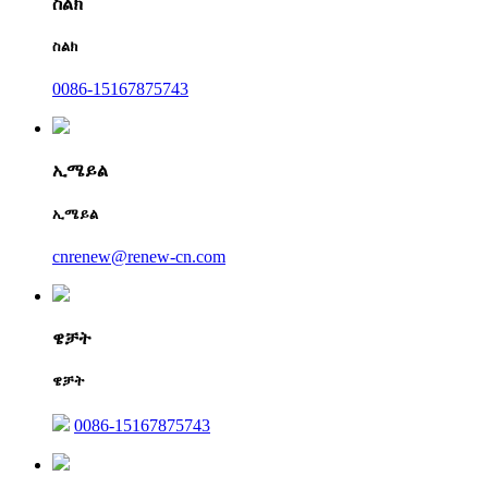
ስልክ
ስልክ
0086-15167875743
ኢሜይል
ኢሜይል
cnrenew@renew-cn.com
ዌቻት
ዌቻት
0086-15167875743