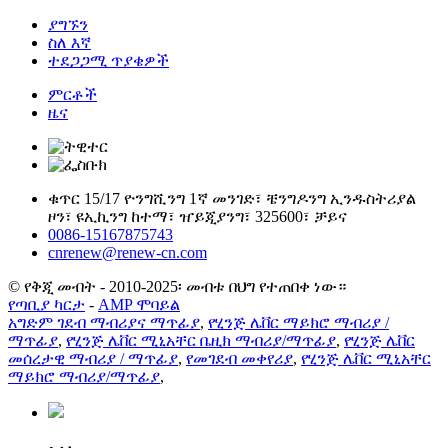
ያግኙን
ስለ እኛ
ተደጋጋሚ ጥያቄዎች
ምርቶች
ዜና
ቁጥር 15/17 ዮንግሺንግ 1ኛ መንገድ፣ ቼንግዶንግ ኢንዱስትሪያል
ዞን፣ ዩኢኪንግ ከተማ፣ ዠይጂያንግ፣ 325600፣ ቻይና
0086-15167875743
cnrenew@renew-cn.com
© የቅጂ መብት - 2010-2025፡ መብቱ በህግ የተጠበቀ ነው።
የጣቢያ ካርታ
-
AMP ሞባይል
አግድም ገደብ ማብሪያና ማጥፊያ
,
የሂንጅ ሌቨር ማይክሮ ማብሪያ /
ማጥፊያ
,
የሂንጅ ሌቨር ሚኒአቸር ቤዚክ ማብሪያ/ማጥፊያ
,
የሂንጅ ሌቨር
መሰረታዊ ማብሪያ / ማጥፊያ
,
የመገደብ መቀየሪያ
,
የሂንጅ ሌቨር ሚኒአቸር
ማይክሮ ማብሪያ/ማጥፊያ
,