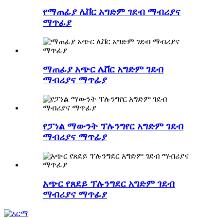
የማጠፊያ ሌቨር አግድም ገደብ ማብሪያና
ማጥፊያ
ማጠፊያ አጭር ሌቨር አግድም ገደብ
ማብሪያና ማጥፊያ
የፓነል ማውንት ፕሉንግየር አግድም ገደብ
ማብሪያና ማጥፊያ
አጭር የጸደይ ፕሉንግደር አግድም ገደብ
ማብሪያና ማጥፊያ