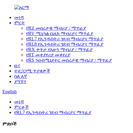
መነሻ
ምርት
የRZ መሰረታዊ ማብሪያ / ማጥፊያ
የRV ሚኒካል ቤዚክ ማብሪያና ማጥፊያ
የRL7 የኢንዱስትሪ ገደብ ማብሪያና ማጥፊያ
የRL8 የኢንዱስትሪ ገደብ ማብሪያና ማጥፊያ
የRX ቀጥታ የአሁን ማብሪያ / ማጥፊያ
የRT መቀያየሪያ መቀየሪያ
የRS ንዑስሚኒየተር መሰረታዊ ማብሪያ / ማጥፊያ
ዜና
ተደጋጋሚ ጥያቄዎች
ስለ እኛ
ያግኙን
English
መነሻ
ምርቶች
የRL7 የኢንዱስትሪ ገደብ ማብሪያና ማጥፊያ
ምድቦች