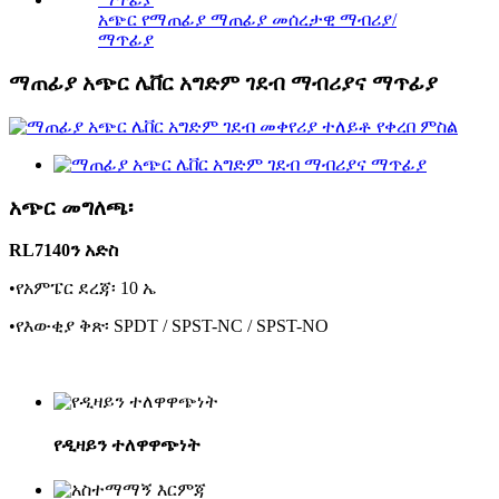
አጭር የማጠፊያ ማጠፊያ መሰረታዊ ማብሪያ/
ማጥፊያ
ማጠፊያ አጭር ሌቨር አግድም ገደብ ማብሪያና ማጥፊያ
አጭር መግለጫ፡
RL7140ን አድስ
•የአምፔር ደረጃ፡ 10 ኤ
•የእውቂያ ቅጽ፡ SPDT / SPST-NC / SPST-NO
የዲዛይን ተለዋዋጭነት