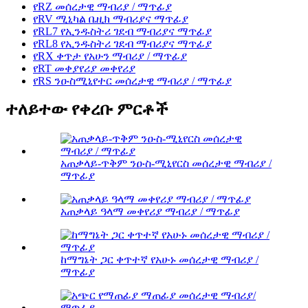
የRZ መሰረታዊ ማብሪያ / ማጥፊያ
የRV ሚኒካል ቤዚክ ማብሪያና ማጥፊያ
የRL7 የኢንዱስትሪ ገደብ ማብሪያና ማጥፊያ
የRL8 የኢንዱስትሪ ገደብ ማብሪያና ማጥፊያ
የRX ቀጥታ የአሁን ማብሪያ / ማጥፊያ
የRT መቀያየሪያ መቀየሪያ
የRS ንዑስሚኒየተር መሰረታዊ ማብሪያ / ማጥፊያ
ተለይተው የቀረቡ ምርቶች
አጠቃላይ-ጥቅም ንዑስ-ሚኒየርስ መሰረታዊ ማብሪያ /
ማጥፊያ
አጠቃላይ ዓላማ መቀየሪያ ማብሪያ / ማጥፊያ
ከማግኔት ጋር ቀጥተኛ የአሁኑ መሰረታዊ ማብሪያ /
ማጥፊያ