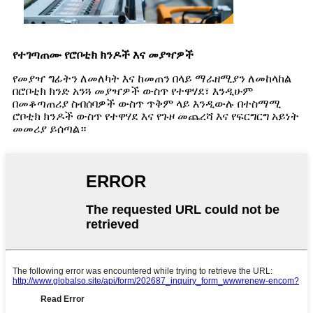
የተገጣጠሙ የሮቦቲክ ክንዶች እና መያዣዎች
የመያዣ ግፊትን ለመለካት እና ከመጠን በላይ ማራዘሚያን ለመከላከል
በሮቦቲክ ክንድ አንጓ መያዣዎች ውስጥ የተዋሃደ፣ እንዲሁም
በመቆጣጠሪያ ስብሰባዎች ውስጥ ጥቅም ላይ እንዲውሉ በተስማሚ
ሮቦቲክ ክንዶች ውስጥ የተዋሃደ እና የጉዞ መጨረሻ እና የፍርግርግ አይነት
መመሪያ ይሰጣል።