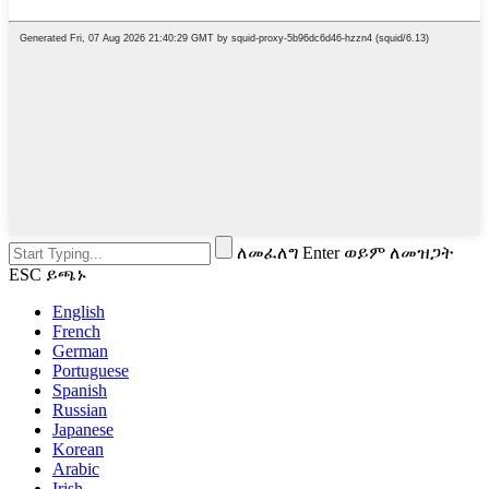
ለመፈለግ Enter ወይም ለመዝጋት
ESC ይጫኑ
English
French
German
Portuguese
Spanish
Russian
Japanese
Korean
Arabic
Irish