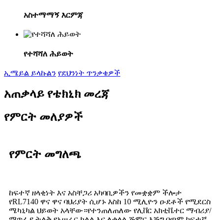
አስተማማኝ እርምጃ
የተሻሻለ ሕይወት
ኢሜይል ይላኩልን
የደህንነት ጥንቃቄዎች
አጠቃላይ የቴክኒክ መረጃ
የምርት መለያዎች
የምርት መግለጫ
ከፍተኛ ዘላቂነት እና አስቸጋሪ አካባቢዎችን የመቋቋም ችሎታ
የRL7140 ዋና ዋና ባህሪያት ሲሆኑ እስከ 10 ሚሊዮን ዑደቶች የሚደርስ
ሜካኒካል ህይወት አላቸው።
የተንጠለጠለው የሊቨር አክቲቬተር ማብሪያ/
ማጥፊያ ትልቅ የአሠራር ክልል እና ለቀላል ጅምር እጅግ በጣም ከፍተኛ