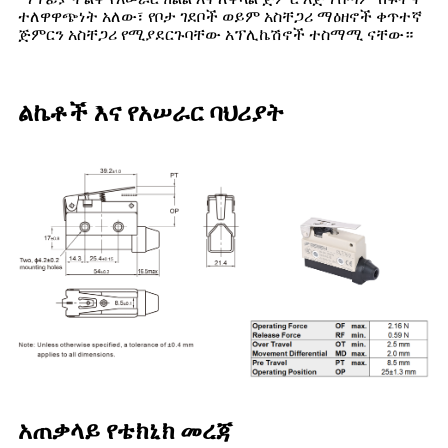
ተለዋዋጭነት አለው፣ የቦታ ገደቦች ወይም አስቸጋሪ ማዕዘኖች ቀጥተኛ
ጅምርን አስቸጋሪ የሚያደርጉባቸው አፕሊኬሽኖች ተስማሚ ናቸው።
ልኬቶች እና የአሠራር ባህሪያት
አጠቃላይ የቴክኒክ መረጃ