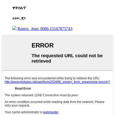
ዋትስአፕ
ሬኔው_ጂን
Renew_Jean: 0086-15167875743