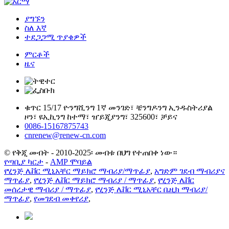
ያግኙን
ስለ እኛ
ተደጋጋሚ ጥያቄዎች
ምርቶች
ዜና
ቁጥር 15/17 ዮንግሺንግ 1ኛ መንገድ፣ ቼንግዶንግ ኢንዱስትሪያል
ዞን፣ ዩኢኪንግ ከተማ፣ ዠይጂያንግ፣ 325600፣ ቻይና
0086-15167875743
cnrenew@renew-cn.com
© የቅጂ መብት - 2010-2025፡ መብቱ በህግ የተጠበቀ ነው።
የጣቢያ ካርታ
-
AMP ሞባይል
የሂንጅ ሌቨር ሚኒአቸር ማይክሮ ማብሪያ/ማጥፊያ
,
አግድም ገደብ ማብሪያና
ማጥፊያ
,
የሂንጅ ሌቨር ማይክሮ ማብሪያ / ማጥፊያ
,
የሂንጅ ሌቨር
መሰረታዊ ማብሪያ / ማጥፊያ
,
የሂንጅ ሌቨር ሚኒአቸር ቤዚክ ማብሪያ/
ማጥፊያ
,
የመገደብ መቀየሪያ
,