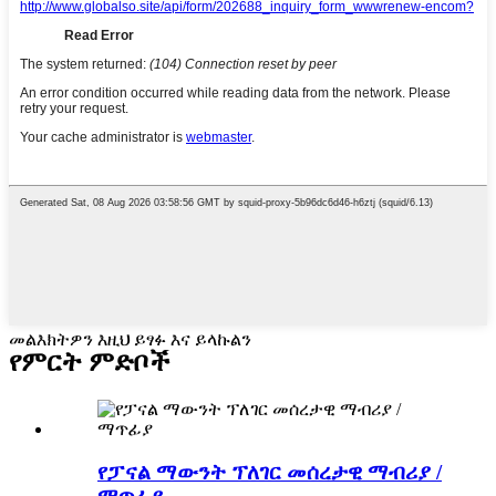
መልእክትዎን እዚህ ይፃፉ እና ይላኩልን
የምርት ምድቦች
የፓናል ማውንት ፕለገር መሰረታዊ ማብሪያ /