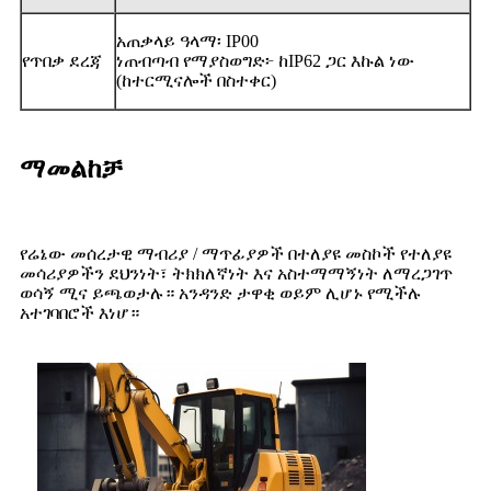
አጠቃላይ ዓላማ፡ IP00
የጥበቃ ደረጃ
ነጠብጣብ የማያስወግድ፦ ከIP62 ጋር እኩል ነው
(ከተርሚናሎች በስተቀር)
ማመልከቻ
የሬኔው መሰረታዊ ማብሪያ / ማጥፊያዎች በተለያዩ መስኮች የተለያዩ
መሳሪያዎችን ደህንነት፣ ትክክለኛነት እና አስተማማኝነት ለማረጋገጥ
ወሳኝ ሚና ይጫወታሉ። አንዳንድ ታዋቂ ወይም ሊሆኑ የሚችሉ
አተገባበሮች እነሆ።