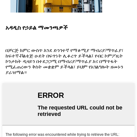
አዳዲስ የኃይል ማመንጫዎች
በቻርጅ ክምር ውስጥ እንደ ድንገተኛ የማቆሚያ ማብሪያ/ማጥፊያ፣
ከፍተኛ-ቮልቴጅ ዑደት በፍጥነት ሊቆረጥ ይችላል፤ የብር ኮምፖዚት
ኮንታክት ዲዛይን በተደጋጋሚ በማብሪያ/ማጥፊያ እና በማጥፋት
የሚፈጠረውን ቅስት መቋቋም ይችላል፣ ይህም የአገልግሎት ዘመኑን
ያራዝማል።