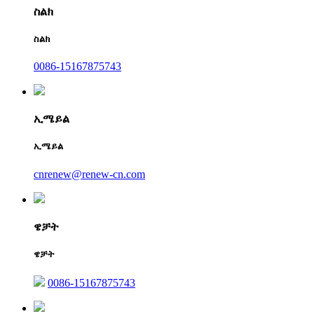
ስልክ
ስልክ
0086-15167875743
ኢሜይል
ኢሜይል
cnrenew@renew-cn.com
ዌቻት
ዌቻት
0086-15167875743