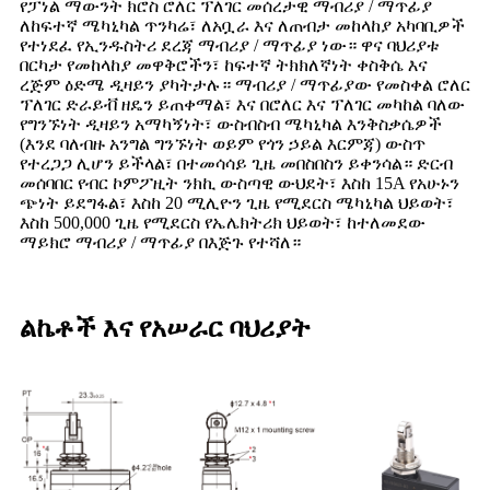
የፓነል ማውንት ክሮስ ሮለር ፕለገር መሰረታዊ ማብሪያ / ማጥፊያ
ለከፍተኛ ሜካኒካል ጥንካሬ፣ ለአቧራ እና ለጠብታ መከላከያ አካባቢዎች
የተነደፈ የኢንዱስትሪ ደረጃ ማብሪያ / ማጥፊያ ነው። ዋና ባህሪያቱ
በርካታ የመከላከያ መዋቅሮችን፣ ከፍተኛ ትክክለኛነት ቀስቅሴ እና
ረጅም ዕድሜ ዲዛይን ያካትታሉ። ማብሪያ / ማጥፊያው የመስቀል ሮለር
ፕለገር ድራይቭ ዘዴን ይጠቀማል፣ እና በሮለር እና ፕለገር መካከል ባለው
የግንኙነት ዲዛይን አማካኝነት፣ ውስብስብ ሜካኒካል እንቅስቃሴዎች
(እንደ ባለብዙ አንግል ግንኙነት ወይም የጎን ኃይል እርምጃ) ውስጥ
የተረጋጋ ሊሆን ይችላል፣ በተመሳሳይ ጊዜ መበስበስን ይቀንሳል። ድርብ
መሰባበር የብር ኮምፖዚት ንክኪ ውስጣዊ ውህደት፣ እስከ 15A የአሁኑን
ጭነት ይደግፋል፣ እስከ 20 ሚሊዮን ጊዜ የሚደርስ ሜካኒካል ህይወት፣
እስከ 500,000 ጊዜ የሚደርስ የኤሌክትሪክ ህይወት፣ ከተለመደው
ማይክሮ ማብሪያ / ማጥፊያ በእጅጉ የተሻለ።
ልኬቶች እና የአሠራር ባህሪያት