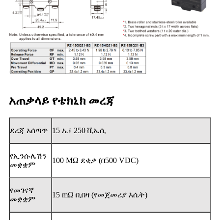
አጠቃላይ የቴክኒክ መረጃ
ደረጃ አሰጣጥ
15 ኤ፣ 250 ቪኤሲ
የኢንሱሌሽን
100 MΩ ደቂቃ (በ500 VDC)
መቋቋም
የመገናኛ
15 mΩ ቢበዛ (የመጀመሪያ እሴት)
መቋቋም