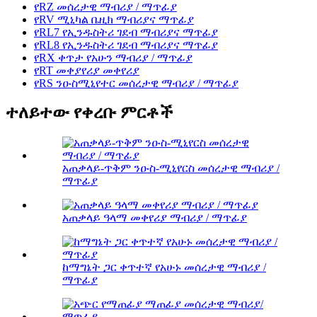
የRZ መሰረታዊ ማብሪያ / ማጥፊያ
የRV ሚኒካል ቤዚክ ማብሪያና ማጥፊያ
የRL7 የኢንዱስትሪ ገደብ ማብሪያና ማጥፊያ
የRL8 የኢንዱስትሪ ገደብ ማብሪያና ማጥፊያ
የRX ቀጥታ የአሁን ማብሪያ / ማጥፊያ
የRT መቀያየሪያ መቀየሪያ
የRS ንዑስሚኒየተር መሰረታዊ ማብሪያ / ማጥፊያ
ተለይተው የቀረቡ ምርቶች
አጠቃላይ-ጥቅም ንዑስ-ሚኒየርስ መሰረታዊ ማብሪያ /
ማጥፊያ
አጠቃላይ ዓላማ መቀየሪያ ማብሪያ / ማጥፊያ
ከማግኔት ጋር ቀጥተኛ የአሁኑ መሰረታዊ ማብሪያ /
ማጥፊያ