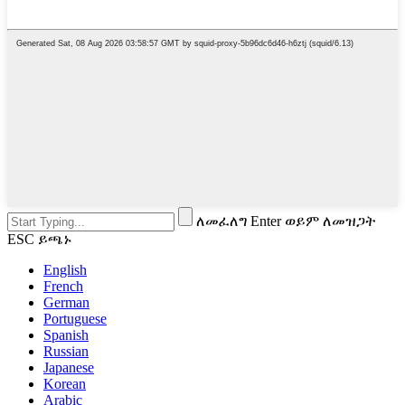
ለመፈለግ Enter ወይም ለመዝጋት
ESC ይጫኑ
English
French
German
Portuguese
Spanish
Russian
Japanese
Korean
Arabic