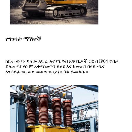
የግንባታ ማሽኖች
ከቤት ውጭ ካለው አቧራ እና የዝናብ አካባቢዎች ጋር በ IP64 ጥበቃ
ይላመዱ፣ የቡም አቀማመጥን ይለዩ እና ከመጠን በላይ ጫና
እንዳይፈጠር ወደ መቆጣጠሪያ ስርዓቱ ይመልሱ።