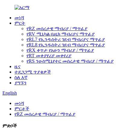
መነሻ
ምርት
የRZ መሰረታዊ ማብሪያ / ማጥፊያ
የRV ሚኒካል ቤዚክ ማብሪያና ማጥፊያ
የRL7 የኢንዱስትሪ ገደብ ማብሪያና ማጥፊያ
የRL8 የኢንዱስትሪ ገደብ ማብሪያና ማጥፊያ
የRX ቀጥታ የአሁን ማብሪያ / ማጥፊያ
የRT መቀያየሪያ መቀየሪያ
የRS ንዑስሚኒየተር መሰረታዊ ማብሪያ / ማጥፊያ
ዜና
ተደጋጋሚ ጥያቄዎች
ስለ እኛ
ያግኙን
English
መነሻ
ምርቶች
የRZ መሰረታዊ ማብሪያ / ማጥፊያ
ምድቦች