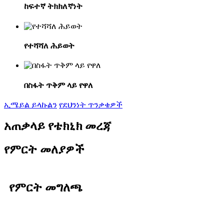
ከፍተኛ ትክክለኛነት
የተሻሻለ ሕይወት
በስፋት ጥቅም ላይ የዋለ
ኢሜይል ይላኩልን
የደህንነት ጥንቃቄዎች
አጠቃላይ የቴክኒክ መረጃ
የምርት መለያዎች
የምርት መግለጫ