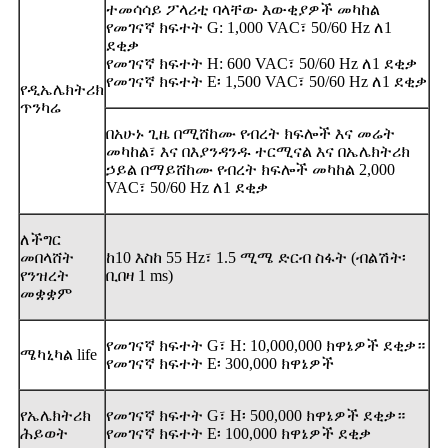
ተመሳሳይ ፖላሪቲ ባላቸው እውቂያዎች መካከል
የመገናኛ ክፍተት G: 1,000 VAC፣ 50/60 Hz ለ1
ደቂቃ
የመገናኛ ክፍተት H: 600 VAC፣ 50/60 Hz ለ1 ደቂቃ
የመገናኛ ክፍተት E፡ 1,500 VAC፣ 50/60 Hz ለ1 ደቂቃ
የዲኤሌክትሪክ
ጥንካሬ
በአሁኑ ጊዜ በሚሸከሙ የብረት ክፍሎች እና መሬት
መካከል፣ እና በእያንዳንዱ ተርሚናል እና በኤሌክትሪክ
ኃይል በማይሸከሙ የብረት ክፍሎች መካከል 2,000
VAC፣ 50/60 Hz ለ1 ደቂቃ
ለችግር
መበላሸት
ከ10 እስከ 55 Hz፣ 1.5 ሚሜ ድርብ ስፋት (ብልሽት፡
የንዝረት
ቢበዛ 1 ms)
መቋቋም
የመገናኛ ክፍተት G፣ H: 10,000,000 ክዋኔዎች ደቂቃ።
ሜካኒካል life
የመገናኛ ክፍተት E፡ 300,000 ክዋኔዎች
የኤሌክትሪክ
የመገናኛ ክፍተት G፣ H፡ 500,000 ክዋኔዎች ደቂቃ።
ሕይወት
የመገናኛ ክፍተት E፡ 100,000 ክዋኔዎች ደቂቃ