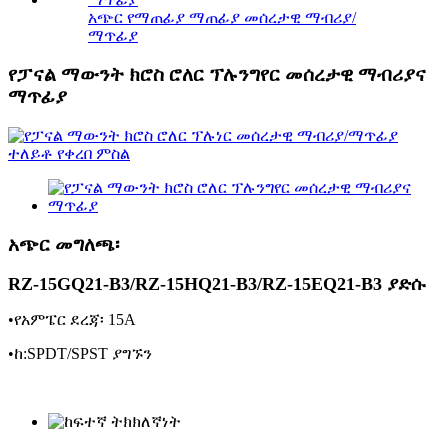
አጭር የማጠፊያ ማጠፊያ መሰረታዊ ማብሪያ/
ማጥፊያ
የፓናል ማውንት ክሮስ ሮለር ፕሉንግየር መሰረታዊ ማብሪያና
ማጥፊያ
አጭር መግለጫ፡
RZ-15GQ21-B3/RZ-15HQ21-B3/RZ-15EQ21-B3 ያድሱ
•የአምፔር ደረጃ፡ 15A
•ከ:SPDT/SPST ያግኙን