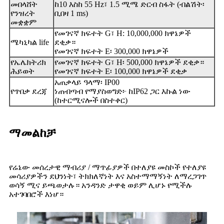
መበላሸት
ከ10 እስከ 55 Hz፣ 1.5 ሚሜ ድርብ ስፋት (ብልሽት፡
የንዝረት
ቢበዛ 1 ms)
መቋቋም
የመገናኛ ክፍተት G፣ H: 10,000,000 ክዋኔዎች
ሜካኒካል life
ደቂቃ።
የመገናኛ ክፍተት E፡ 300,000 ክዋኔዎች
የኤሌክትሪክ
የመገናኛ ክፍተት G፣ H፡ 500,000 ክዋኔዎች ደቂቃ።
ሕይወት
የመገናኛ ክፍተት E፡ 100,000 ክዋኔዎች ደቂቃ
አጠቃላይ ዓላማ፡ IP00
የጥበቃ ደረጃ
ነጠብጣብ የማያስወግድ፦ ከIP62 ጋር እኩል ነው
(ከተርሚናሎች በስተቀር)
ማመልከቻ
የሬኔው መሰረታዊ ማብሪያ / ማጥፊያዎች በተለያዩ መስኮች የተለያዩ
መሳሪያዎችን ደህንነት፣ ትክክለኛነት እና አስተማማኝነት ለማረጋገጥ
ወሳኝ ሚና ይጫወታሉ። አንዳንድ ታዋቂ ወይም ሊሆኑ የሚችሉ
አተገባበሮች እነሆ።