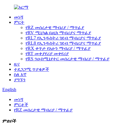
መነሻ
ምርት
የRZ መሰረታዊ ማብሪያ / ማጥፊያ
የRV ሚኒካል ቤዚክ ማብሪያና ማጥፊያ
የRL7 የኢንዱስትሪ ገደብ ማብሪያና ማጥፊያ
የRL8 የኢንዱስትሪ ገደብ ማብሪያና ማጥፊያ
የRX ቀጥታ የአሁን ማብሪያ / ማጥፊያ
የRT መቀያየሪያ መቀየሪያ
የRS ንዑስሚኒየተር መሰረታዊ ማብሪያ / ማጥፊያ
ዜና
ተደጋጋሚ ጥያቄዎች
ስለ እኛ
ያግኙን
English
መነሻ
ምርቶች
የRZ መሰረታዊ ማብሪያ / ማጥፊያ
ምድቦች