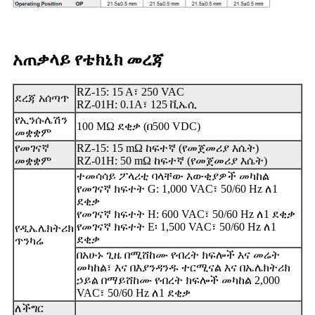
አጠቃላይ የቴክኒክ መረጃ
RZ-15: 15 A፣ 250 VAC
ደረጃ አሰጣጥ
RZ-01H: 0.1A፣ 125 ቪኤሲ
የኢንሱሌሽን
100 MΩ ደቂቃ (በ500 VDC)
መቋቋም
የመገናኛ
RZ-15: 15 mΩ ከፍተኛ (የመጀመሪያ እሴት)
መቋቋም
RZ-01H: 50 mΩ ከፍተኛ (የመጀመሪያ እሴት)
ተመሳሳይ ፖላሪቲ ባላቸው እውቂያዎች መካከል
የመገናኛ ክፍተት G: 1,000 VAC፣ 50/60 Hz ለ1
ደቂቃ
የመገናኛ ክፍተት H: 600 VAC፣ 50/60 Hz ለ1 ደቂቃ
የመገናኛ ክፍተት E፡ 1,500 VAC፣ 50/60 Hz ለ1
የዲኤሌክትሪክ
ደቂቃ
ጥንካሬ
በአሁኑ ጊዜ በሚሸከሙ የብረት ክፍሎች እና መሬት
መካከል፣ እና በእያንዳንዱ ተርሚናል እና በኤሌክትሪክ
ኃይል በማይሸከሙ የብረት ክፍሎች መካከል 2,000
VAC፣ 50/60 Hz ለ1 ደቂቃ
ለችግር