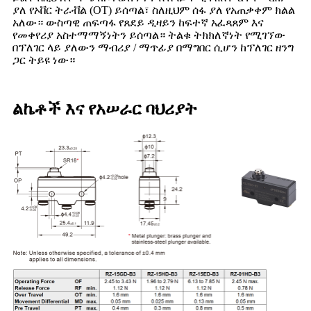
ያለ የኦቨር ትራቭል (OT) ይሰጣል፣ ስለዚህም ሰፋ ያለ የአጠቃቀም ክልል
አለው። ውስጣዊ ጠፍጣፋ የጸደይ ዲዛይን ከፍተኛ አፈጻጸም እና
የመቀየሪያ አስተማማኝነትን ይሰጣል። ትልቁ ትክክለኛነት የሚገኘው
በፕለገር ላይ ያለውን ማብሪያ / ማጥፊያ በማግበር ሲሆን ከፕለገር ዘንግ
ጋር ትይዩ ነው።
ልኬቶች እና የአሠራር ባህሪያት