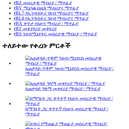
የRZ መሰረታዊ ማብሪያ / ማጥፊያ
የRV ሚኒካል ቤዚክ ማብሪያና ማጥፊያ
የRL7 የኢንዱስትሪ ገደብ ማብሪያና ማጥፊያ
የRL8 የኢንዱስትሪ ገደብ ማብሪያና ማጥፊያ
የRX ቀጥታ የአሁን ማብሪያ / ማጥፊያ
የRT መቀያየሪያ መቀየሪያ
የRS ንዑስሚኒየተር መሰረታዊ ማብሪያ / ማጥፊያ
ተለይተው የቀረቡ ምርቶች
አጠቃላይ-ጥቅም ንዑስ-ሚኒየርስ መሰረታዊ ማብሪያ /
ማጥፊያ
አጠቃላይ ዓላማ መቀየሪያ ማብሪያ / ማጥፊያ
ከማግኔት ጋር ቀጥተኛ የአሁኑ መሰረታዊ ማብሪያ /
ማጥፊያ