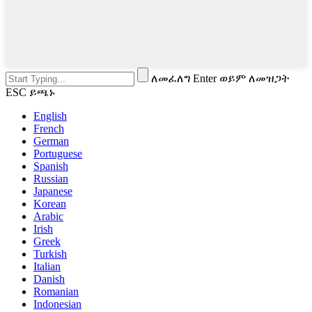
ለመፈለግ Enter ወይም ለመዝጋት
ESC ይጫኑ
English
French
German
Portuguese
Spanish
Russian
Japanese
Korean
Arabic
Irish
Greek
Turkish
Italian
Danish
Romanian
Indonesian