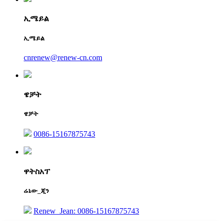
ኢሜይል
ኢሜይል
cnrenew@renew-cn.com
ዌቻት
ዌቻት
0086-15167875743
ዋትስአፕ
ሬኔው_ጂን
Renew_Jean: 0086-15167875743