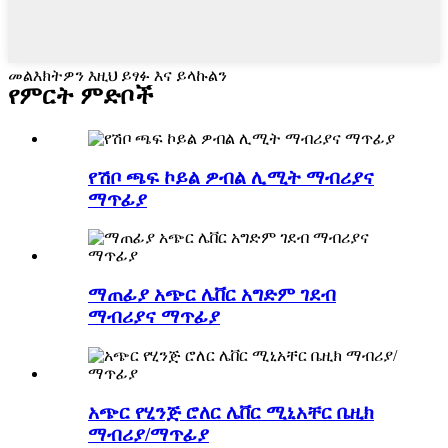
መልእክትዎን እዚህ ይፃፉ እና ይላኩልን
የምርት ምድቦች
የሽቦ ጫፍ ኮይል ዎብል ሊሚት ማብሪያና
ማጥፊያ
ማጠፊያ አጭር ሌቨር አግድም ገደብ
ማብሪያና ማጥፊያ
አጭር የሂንጅ ሮለር ሌቨር ሚኒአቸር ቤዚክ
ማብሪያ/ማጥፊያ