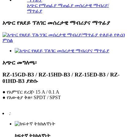
አጭር የማጠፊያ ማጠፊያ መሰረታዊ ማብሪያ/
ማጥፊያ
አጭር የጸደይ ፕለገር መሰረታዊ ማብሪያና ማጥፊያ
አጭር መግለጫ፡
RZ-15GD-B3 / RZ-15HD-B3 / RZ-15ED-B3 / RZ-
01HD-B3 ያድሱ
● የአምፔር ደረጃ፡ 15 A / 0.1 A
● የእውቂያ ቅጽ፡ SPDT / SPST
:
ከፍተኛ ትክክለኛነት