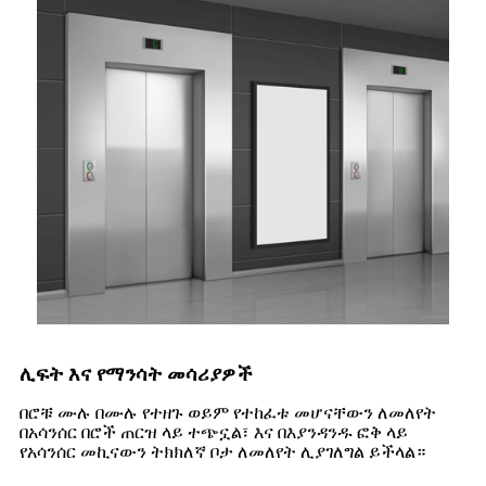
ሊፍት እና የማንሳት መሳሪያዎች
በሮቹ ሙሉ በሙሉ የተዘጉ ወይም የተከፈቱ መሆናቸውን ለመለየት
በአሳንሰር በሮች ጠርዝ ላይ ተጭኗል፣ እና በእያንዳንዱ ፎቅ ላይ
የአሳንሰር መኪናውን ትክክለኛ ቦታ ለመለየት ሊያገለግል ይችላል።