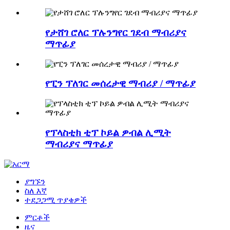
የታሸገ ሮለር ፕሉንግየር ገደብ ማብሪያና
ማጥፊያ
የፒን ፕለገር መሰረታዊ ማብሪያ / ማጥፊያ
የፕላስቲክ ቲፕ ኮይል ዎብል ሊሚት
ማብሪያና ማጥፊያ
ያግኙን
ስለ እኛ
ተደጋጋሚ ጥያቄዎች
ምርቶች
ዜና