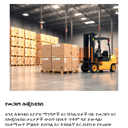
የመጋዘን ሎጂስቲክስ
እንደ ለቁሳቁስ አያያዝ ማንሻዎች እና ሹካሊፍቶች ባሉ የመጋዘን እና
የሎጂስቲክስ ሁኔታዎች ውስጥ በስፋት ጥቅም ላይ ይውላል፣
የአቀማመጥ ምልክት ይሰጣል እና ትክክለኛ እና ደህንነቱ የተጠበቀ