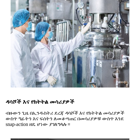
ዳሳሾች እና የክትትል መሳሪያዎች
ብዙውን ጊዜ በኢንዱስትሪ ደረጃ ዳሳሾች እና የክትትል መሳሪያዎች
ውስጥ ግፊትን እና ፍሰትን ለመቆጣጠር በመሳሪያዎቹ ውስጥ እንደ
snap-action ዘዴ ሆነው ያገለግላሉ።