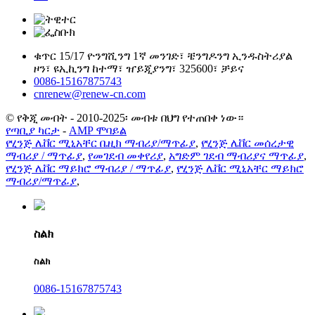
ቁጥር 15/17 ዮንግሺንግ 1ኛ መንገድ፣ ቼንግዶንግ ኢንዱስትሪያል
ዞን፣ ዩኢኪንግ ከተማ፣ ዠይጂያንግ፣ 325600፣ ቻይና
0086-15167875743
cnrenew@renew-cn.com
© የቅጂ መብት - 2010-2025፡ መብቱ በህግ የተጠበቀ ነው።
የጣቢያ ካርታ
-
AMP ሞባይል
የሂንጅ ሌቨር ሚኒአቸር ቤዚክ ማብሪያ/ማጥፊያ
,
የሂንጅ ሌቨር መሰረታዊ
ማብሪያ / ማጥፊያ
,
የመገደብ መቀየሪያ
,
አግድም ገደብ ማብሪያና ማጥፊያ
,
የሂንጅ ሌቨር ማይክሮ ማብሪያ / ማጥፊያ
,
የሂንጅ ሌቨር ሚኒአቸር ማይክሮ
ማብሪያ/ማጥፊያ
,
ስልክ
ስልክ
0086-15167875743