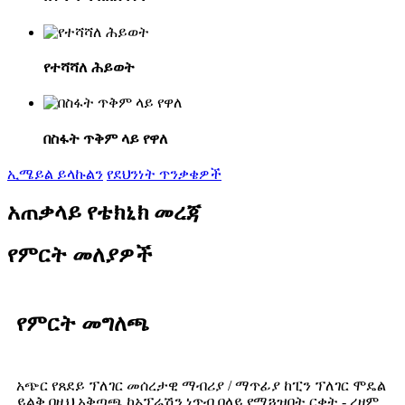
የተሻሻለ ሕይወት
በስፋት ጥቅም ላይ የዋለ
ኢሜይል ይላኩልን
የደህንነት ጥንቃቄዎች
አጠቃላይ የቴክኒክ መረጃ
የምርት መለያዎች
የምርት መግለጫ
አጭር የጸደይ ፕለገር መሰረታዊ ማብሪያ / ማጥፊያ ከፒን ፕለገር ሞዴል
ይልቅ በዚህ አቅጣጫ ከኦፕሬሽን ነጥብ በላይ የሚጓዝበት ርቀት - ረዘም