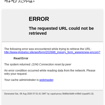
ማቆሚያ ያረጋግጣል።