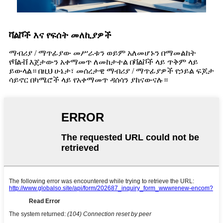
ቫልቮች እና የፍሰት መለኪያዎች
ማብሪያ / ማጥፊያው መሥራቱን ወይም አለመሆኑን በማመልከት
የቫልቭ እጀታውን አቀማመጥ ለመከታተል በቫልቮች ላይ ጥቅም ላይ
ይውላል። በዚህ ሁኔታ፣ መሰረታዊ ማብሪያ / ማጥፊያዎች የኃይል ፍጆታ
ሳይኖር በካሜሮች ላይ የአቀማመጥ ዳሰሳን ያከናውናሉ።