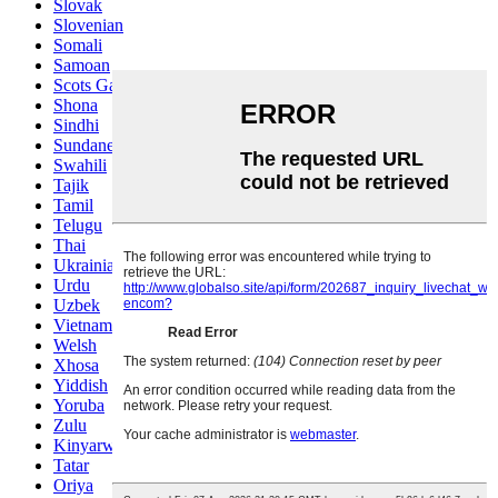
Slovak
Slovenian
Somali
Samoan
Scots Gaelic
Shona
Sindhi
Sundanese
Swahili
Tajik
Tamil
Telugu
Thai
Ukrainian
Urdu
Uzbek
Vietnamese
Welsh
Xhosa
Yiddish
Yoruba
Zulu
Kinyarwanda
Tatar
Oriya