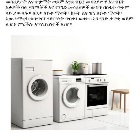
መሳሪያዎች እና ተቋማት ወይም እንደ የቢሮ መሳሪያዎች እና የቤት
እቃዎች ባሉ የሸማቾች እና የንግድ መሳሪያዎች ውስጥ በስፋት ጥቅም
ላይ ይውላሉ። ለቦታ ለይቶ ማወቅ፣ ክፍት እና ዝግ ለይቶ ማወቅ፣
አውቶማቲክ ቁጥጥር፣ የደህንነት ጥበቃ፣ ወዘተ። አንዳንድ ታዋቂ ወይም
ሊሆኑ የሚችሉ አፕሊኬሽኖች እነሆ።