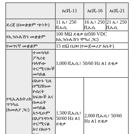
አርቪ-11
አርቪ-16
አርቪ-21
11 ኤ፣ 250
16 ኤ፣ 250
21 ኤ፣ 250
ደረጃ (በመቋቋም ጭነት)
ቪኤሲ
ቪኤሲ
ቪኤሲ
100 MΩ ደቂቃ (በ500 VDC
የኢንሱሌሽን መቋቋም
ከኢንሱሌሽን ሞካሪ ጋር)
የመገናኛ መቋቋም
15 mΩ ቢበዛ (የመጀመሪያ እሴት)
ተመሳሳይ
ፖላሪቲ
ባላቸው
1,000 ቪኤሲ፣ 50/60 Hz ለ1 ደቂቃ
ተርሚናሎች
መካከል
በአሁኑ ጊዜ
በሚሸከሙ
የብረት
ክፍሎች እና
የዲኤሌክትሪክ
በመሬት
ጥንካሬ
መካከል
(ከመለያ ጋር)
እንዲሁም
1,500 ቪኤሲ፣
2,000 ቪኤሲ፣ 50/60
በእያንዳንዱ
50/60 Hz ለ1
Hz ለ1 ደቂቃ
ተርሚናል
ደቂቃ
እና በአሁን