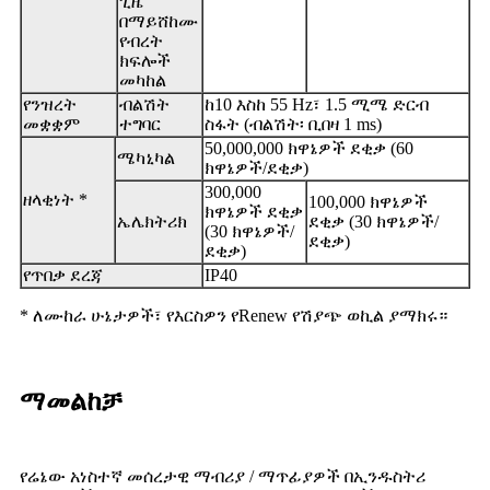
ጊዜ
በማይሸከሙ
የብረት
ክፍሎች
መካከል
የንዝረት
ብልሽት
ከ10 እስከ 55 Hz፣ 1.5 ሚሜ ድርብ
መቋቋም
ተግባር
ስፋት (ብልሽት፡ ቢበዛ 1 ms)
50,000,000 ክዋኔዎች ደቂቃ (60
ሜካኒካል
ክዋኔዎች/ደቂቃ)
300,000
ዘላቂነት *
100,000 ክዋኔዎች
ክዋኔዎች ደቂቃ
ኤሌክትሪክ
ደቂቃ (30 ክዋኔዎች/
(30 ክዋኔዎች/
ደቂቃ)
ደቂቃ)
የጥበቃ ደረጃ
IP40
* ለሙከራ ሁኔታዎች፣ የእርስዎን የRenew የሽያጭ ወኪል ያማክሩ።
ማመልከቻ
የሬኔው አነስተኛ መሰረታዊ ማብሪያ / ማጥፊያዎች በኢንዱስትሪ