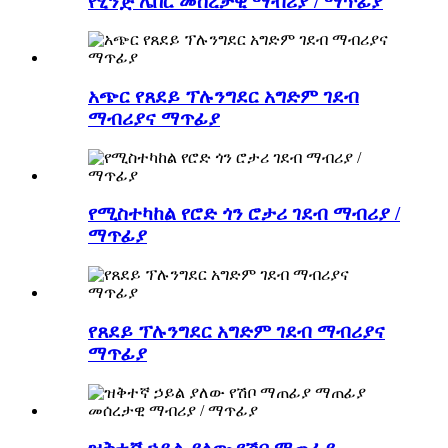
የሂንጅ ሌቨር መሰረታዊ ማብሪያ / ማጥፊያ
አጭር የጸደይ ፕሉንግደር አግድም ገደብ
ማብሪያና ማጥፊያ
የሚስተካከል የሮድ ጎን ሮታሪ ገደብ ማብሪያ /
ማጥፊያ
የጸደይ ፕሉንግደር አግድም ገደብ ማብሪያና
ማጥፊያ