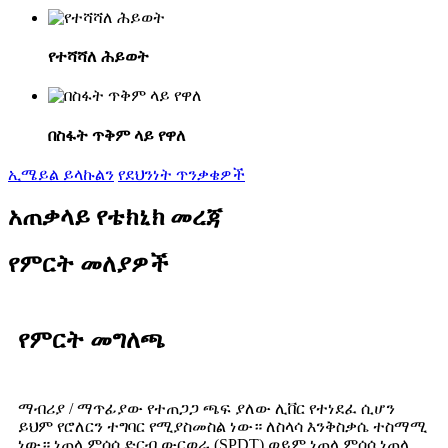
የተሻሻለ ሕይወት
በስፋት ጥቅም ላይ የዋለ
ኢሜይል ይላኩልን
የደህንነት ጥንቃቄዎች
አጠቃላይ የቴክኒክ መረጃ
የምርት መለያዎች
የምርት መግለጫ
ማብሪያ / ማጥፊያው የተጠጋጋ ጫፍ ያለው ሊቨር የተነደፈ ሲሆን
ይህም የሮለርን ተግባር የሚያስመስል ነው። ለስላሳ እንቅስቃሴ ተስማሚ
ነው። ነጠላ ምሰሶ ድርብ ውርወራ (SPDT) ወይም ነጠላ ምሰሶ ነጠላ