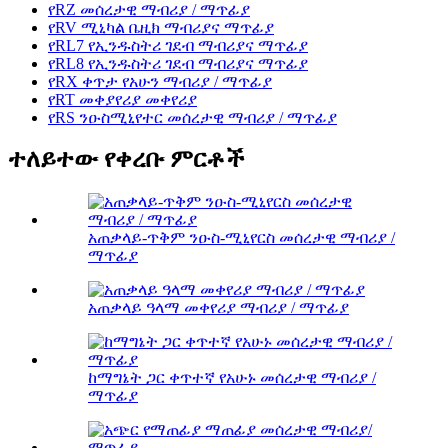
የRZ መሰረታዊ ማብሪያ / ማጥፊያ
የRV ሚኒካል ቤዚክ ማብሪያና ማጥፊያ
የRL7 የኢንዱስትሪ ገደብ ማብሪያና ማጥፊያ
የRL8 የኢንዱስትሪ ገደብ ማብሪያና ማጥፊያ
የRX ቀጥታ የአሁን ማብሪያ / ማጥፊያ
የRT መቀያየሪያ መቀየሪያ
የRS ንዑስሚኒየተር መሰረታዊ ማብሪያ / ማጥፊያ
ተለይተው የቀረቡ ምርቶች
አጠቃላይ-ጥቅም ንዑስ-ሚኒየርስ መሰረታዊ ማብሪያ /
ማጥፊያ
አጠቃላይ ዓላማ መቀየሪያ ማብሪያ / ማጥፊያ
ከማግኔት ጋር ቀጥተኛ የአሁኑ መሰረታዊ ማብሪያ /
ማጥፊያ