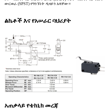
ውርወራ (SPST) የግንኙነት ዲዛይን አላቸው።
ልኬቶች እና የአሠራር ባህሪያት
አጠቃላይ የቴክኒክ መረጃ