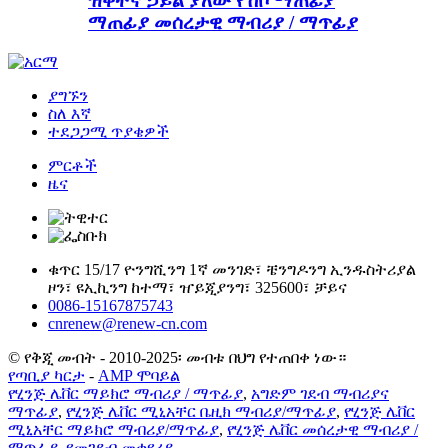
ዝቅተኛ ኃይል ያለው የሽቦ ማጠፊያ
ማጠፊያ መሰረታዊ ማብሪያ / ማጥፊያ
ያግኙን
ስለ እኛ
ተደጋጋሚ ጥያቄዎች
ምርቶች
ዜና
ቁጥር 15/17 ዮንግሺንግ 1ኛ መንገድ፣ ቼንግዶንግ ኢንዱስትሪያል
ዞን፣ ዩኢኪንግ ከተማ፣ ዠይጂያንግ፣ 325600፣ ቻይና
0086-15167875743
cnrenew@renew-cn.com
© የቅጂ መብት - 2010-2025፡ መብቱ በህግ የተጠበቀ ነው።
የጣቢያ ካርታ
-
AMP ሞባይል
የሂንጅ ሌቨር ማይክሮ ማብሪያ / ማጥፊያ
,
አግድም ገደብ ማብሪያና
ማጥፊያ
,
የሂንጅ ሌቨር ሚኒአቸር ቤዚክ ማብሪያ/ማጥፊያ
,
የሂንጅ ሌቨር
ሚኒአቸር ማይክሮ ማብሪያ/ማጥፊያ
,
የሂንጅ ሌቨር መሰረታዊ ማብሪያ /
ማጥፊያ
,
የመገደብ መቀየሪያ
,