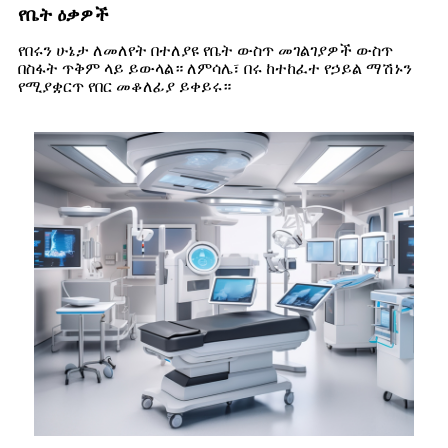
የቤት ዕቃዎች
የበሩን ሁኔታ ለመለየት በተለያዩ የቤት ውስጥ መገልገያዎች ውስጥ
በስፋት ጥቅም ላይ ይውላል። ለምሳሌ፣ በሩ ከተከፈተ የኃይል ማሽኑን
የሚያቋርጥ የበር መቆለፊያ ይቀይሩ።