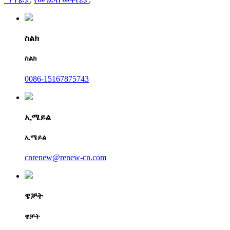
ስልክ
ስልክ
0086-15167875743
ኢሜይል
ኢሜይል
cnrenew@renew-cn.com
ዌቻት
ዌቻት