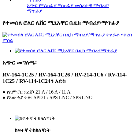
አጭር የማጠፊያ ማጠፊያ መሰረታዊ ማብሪያ/
ማጥፊያ
የተመሰለ ሮለር ሌቨር ሚኒአቸር ቤዚክ ማብሪያ/ማጥፊያ
አጭር መግለጫ፡
RV-164-1C25 / RV-164-1C26 / RV-214-1C6 / RV-114-
1C25 / RV-114-1C24ን አድስ
● የአምፔር ደረጃ፡ 21 A / 16 A / 11 A
● የእውቂያ ቅጽ፡ SPDT / SPST-NC / SPST-NO
ከፍተኛ ትክክለኛነት