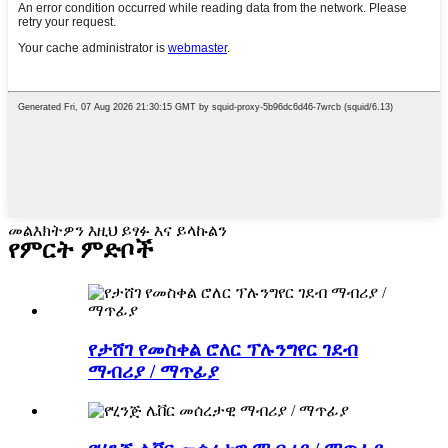
መልእክትዎን እዚህ ይፃፉ እና ይላኩልን
የምርት ምድቦች
የታሸገ የመስቀል ሮለር ፕሉንግየር ገደብ
ማብሪያ / ማጥፊያ