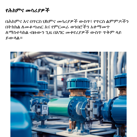
የሕክምና መሳሪያዎች
በሕክምና እና በጥርስ ህክምና መሳሪያዎች ውስጥ፣ የጥርስ ልምምዶችን
በትክክል ለመቆጣጠር እና የምርመራ ወንበሮችን አቀማመጥ
ለማስተካከል ብዙውን ጊዜ በእግር መቀየሪያዎች ውስጥ ጥቅም ላይ
ይውላል።