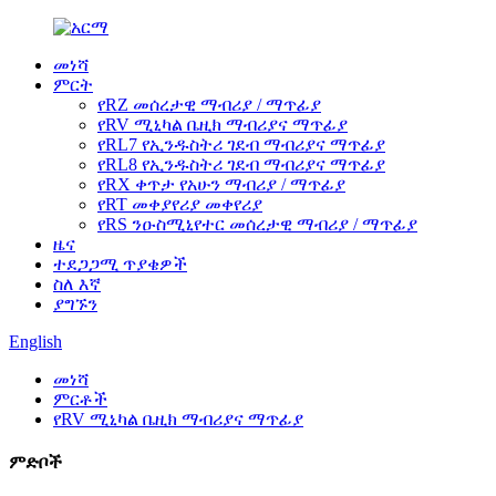
መነሻ
ምርት
የRZ መሰረታዊ ማብሪያ / ማጥፊያ
የRV ሚኒካል ቤዚክ ማብሪያና ማጥፊያ
የRL7 የኢንዱስትሪ ገደብ ማብሪያና ማጥፊያ
የRL8 የኢንዱስትሪ ገደብ ማብሪያና ማጥፊያ
የRX ቀጥታ የአሁን ማብሪያ / ማጥፊያ
የRT መቀያየሪያ መቀየሪያ
የRS ንዑስሚኒየተር መሰረታዊ ማብሪያ / ማጥፊያ
ዜና
ተደጋጋሚ ጥያቄዎች
ስለ እኛ
ያግኙን
English
መነሻ
ምርቶች
የRV ሚኒካል ቤዚክ ማብሪያና ማጥፊያ
ምድቦች