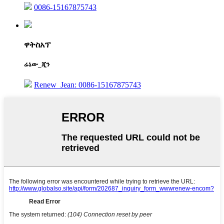
0086-15167875743
ዋትስአፕ
ሬኔው_ጂን
Renew_Jean: 0086-15167875743