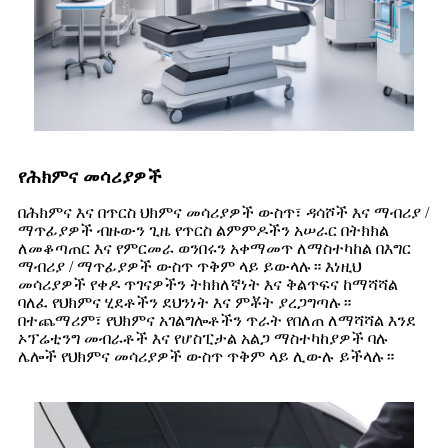
የሕክምና መሳሪያዎች
በሕክምና እና በጥርስ ህክምና መሳሪያዎች ውስጥ፣ ዳሳሾች እና ማብሪያ /
ማጥፊያዎች ብዙውን ጊዜ የጥርስ ልምምዶችን አሠራር በትክክል
ለመቆጣጠር እና የምርመራ ወንበሩን አቀማመጥ ለማስተካከል በእግር
ማብሪያ / ማጥፊያዎች ውስጥ ጥቅም ላይ ይውላሉ። እነዚህ
መሳሪያዎች የቀዶ ጥገናዎችን ትክክለኛነት እና ቅልጥፍና ከማሻሻል
ባለፈ የህክምና ሂደቶችን ደህንነት እና ምቾት ያረጋግጣሉ።
በተጨማሪም፣ የህክምና አገልግሎቶችን ጥራት የበለጠ ለማሻሻል እንደ
ኦፕሬቲንግ መብራቶች እና የሆስፒታል አልጋ ማስተካከያዎች ባሉ
ሌሎች የህክምና መሳሪያዎች ውስጥ ጥቅም ላይ ሊውሉ ይችላሉ።