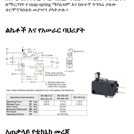
ለማረጋገጥ የ snap-spring ሜካኒዝም እና ከፍተኛ ጥንካሬ ያለው
ቴርሞፕላስቲክ መያዣን ያካትታሉ።
ልኬቶች እና የአሠራር ባህሪያት
አጠቃላይ የቴክኒክ መረጃ