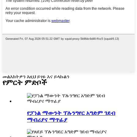
መልእክትዎን እዚህ ይፃፉ እና ይላኩልን
የምርት ምድቦች
የፓነል ማውንት ፕሉንግየር አግድም ገደብ
ማብሪያና ማጥፊያ