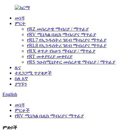
መነሻ
ምርት
የRZ መሰረታዊ ማብሪያ / ማጥፊያ
የRV ሚኒካል ቤዚክ ማብሪያና ማጥፊያ
የRL7 የኢንዱስትሪ ገደብ ማብሪያና ማጥፊያ
የRL8 የኢንዱስትሪ ገደብ ማብሪያና ማጥፊያ
የRX ቀጥታ የአሁን ማብሪያ / ማጥፊያ
የRT መቀያየሪያ መቀየሪያ
የRS ንዑስሚኒየተር መሰረታዊ ማብሪያ / ማጥፊያ
ዜና
ተደጋጋሚ ጥያቄዎች
ስለ እኛ
ያግኙን
English
መነሻ
ምርቶች
የRV ሚኒካል ቤዚክ ማብሪያና ማጥፊያ
ምድቦች