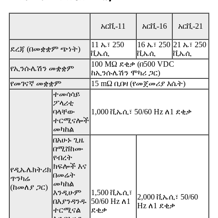
አርቪ-11
አርቪ-16
አርቪ-21
11 ኤ፣ 250
16 ኤ፣ 250
21 ኤ፣ 250
ደረጃ (በመቋቋም ጭነት)
ቪኤሲ
ቪኤሲ
ቪኤሲ
100 MΩ ደቂቃ (በ500 VDC
የኢንሱሌሽን መቋቋም
ከኢንሱሌሽን ሞካሪ ጋር)
የመገናኛ መቋቋም
15 mΩ ቢበዛ (የመጀመሪያ እሴት)
ተመሳሳይ
ፖላሪቲ
ባላቸው
1,000 ቪኤሲ፣ 50/60 Hz ለ1 ደቂቃ
ተርሚናሎች
መካከል
በአሁኑ ጊዜ
በሚሸከሙ
የብረት
ክፍሎች እና
የዲኤሌክትሪክ
በመሬት
ጥንካሬ
መካከል
(ከመለያ ጋር)
እንዲሁም
1,500 ቪኤሲ፣
2,000 ቪኤሲ፣ 50/60
በእያንዳንዱ
50/60 Hz ለ1
Hz ለ1 ደቂቃ
ተርሚናል
ደቂቃ