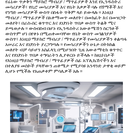
የሬኔው ጥቃቅን ማይክሮ ማብሪያ / ማጥፊያዎች እንደ የኢንዱስትሪ
መሳሪያዎች፣ የቢሮ መሳሪያዎች እና የቤት እቃዎች ባሉ የሸማቾች እና
የንግድ መሳሪያዎች ውስጥ በስፋት ጥቅም ላይ ይውላሉ። እነዚህ
ማብሪያ / ማጥፊያዎች በአቀማመጥ መለየት፣ በመክፈት እና በመዝጋት
መለየት፣ በራስ-ሰር ቁጥጥር እና ደህንነት ጥበቃ ውስጥ ትልቅ ሚና
ይጫወታሉ። ውስብስብ በሆኑ የኢንዱስትሪ አውቶሜሽን ስርዓቶች
ውስጥም ሆነ በየቀኑ በሚጠቀሙባቸው የቤት ውስጥ መገልገያዎች
ውስጥ፣ እነዚህ ማይክሮ ማብሪያ / ማጥፊያዎች የመሳሪያዎችን ቀልጣፋ
አሠራር እና ደህንነት ያረጋግጣሉ። የመሳሪያዎችን ሁኔታ በትክክል
መለየት ብቻ ሳይሆን አስፈላጊ በሚሆንበት ጊዜ አውቶማቲክ ቁጥጥር
እና የደህንነት ጥበቃ ተግባራትን ሊያቀርቡ ይችላሉ። ከዚህ በታች
የእነዚህ ማይክሮ ማብሪያ / ማጥፊያዎች ሰፊ አፕሊኬሽኖችን እና
በተለያዩ መስኮች ያላቸውን ጠቀሜታ የሚያሳዩ አንዳንድ ታዋቂ ወይም
ሊሆኑ የሚችሉ የአጠቃቀም ምሳሌዎች አሉ።