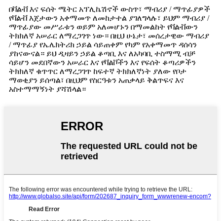
በቫልቭ እና ፍሰት ሜትር አፕሊኬሽኖች ውስጥ፣ ማብሪያ / ማጥፊያዎች
የቫልቭ እጀታውን አቀማመጥ ለመከታተል ያገለግላሉ፣ ይህም ማብሪያ /
ማጥፊያው መሥራቱን ወይም አለመሆኑን በማመልከት የቫልቭውን
ትክክለኛ አሠራር ለማረጋገጥ ነው። በዚህ ሁኔታ፣ መሰረታዊው ማብሪያ
/ ማጥፊያ የኤሌክትሪክ ኃይል ሳይጠቀም የካም የአቀማመጥ ዳሰሳን
ያከናውናል። ይህ ዲዛይን ኃይል ቆጣቢ እና ለአካባቢ ተስማሚ ብቻ
ሳይሆን መደበኛውን አሠራር እና የቫልቮችን እና የፍሰት ቆጣሪዎችን
ትክክለኛ ቁጥጥር ለማረጋገጥ ከፍተኛ ትክክለኛነት ያለው የቦታ
ማወቂያን ይሰጣል፣ በዚህም የስርዓቱን አጠቃላይ ቅልጥፍና እና
አስተማማኝነት ያሻሽላል።