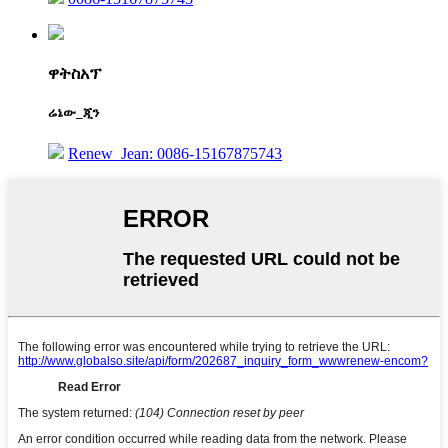
ዋትስአፕ
ሬኔው_ጂን
Renew_Jean: 0086-15167875743