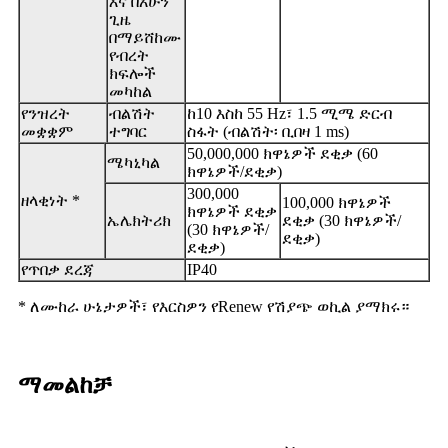
እና በአሁን
ጊዜ
በማይሸከሙ
የብረት
ክፍሎች
መካከል
የንዝረት
ብልሽት
ከ10 እስከ 55 Hz፣ 1.5 ሚሜ ድርብ
መቋቋም
ተግባር
ስፋት (ብልሽት፡ ቢበዛ 1 ms)
50,000,000 ክዋኔዎች ደቂቃ (60
ሜካኒካል
ክዋኔዎች/ደቂቃ)
300,000
ዘላቂነት *
100,000 ክዋኔዎች
ክዋኔዎች ደቂቃ
ኤሌክትሪክ
ደቂቃ (30 ክዋኔዎች/
(30 ክዋኔዎች/
ደቂቃ)
ደቂቃ)
የጥበቃ ደረጃ
IP40
* ለሙከራ ሁኔታዎች፣ የእርስዎን የRenew የሽያጭ ወኪል ያማክሩ።
ማመልከቻ