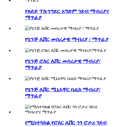
የጸደይ ፕሉንግደር አግድም ገደብ ማብሪያና
ማጥፊያ
የሂንጅ ሌቨር መሰረታዊ ማብሪያ / ማጥፊያ
የሂንጅ ሮለር ሌቨር መሰረታዊ ማብሪያ/
ማጥፊያ
የሂንጅ ሌቨር ሚኒአቸር ቤዚክ ማብሪያ/
ማጥፊያ
የሚስተካከል የሮለር ሌቨር ጎን ሮታሪ ገደብ