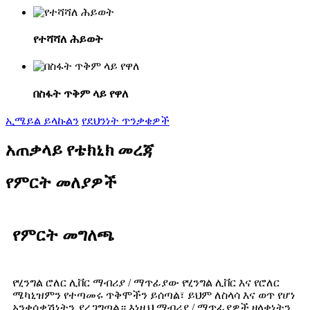
የተሻሻለ ሕይወት
በስፋት ጥቅም ላይ የዋለ
ኢሜይል ይላኩልን
የደህንነት ጥንቃቄዎች
አጠቃላይ የቴክኒክ መረጃ
የምርት መለያዎች
የምርት መግለጫ
የሂንግል ሮለር ሊቨር ማብሪያ / ማጥፊያው የሂንግል ሊቨር እና የሮለር
ሜካኒዝምን የተጣመሩ ጥቅሞችን ይሰጣል፣ ይህም ለስላሳ እና ወጥ የሆነ
አንቀሳቃሽነትን ያረጋግጣል። እነዚህ ማብሪያ / ማጥፊያዎች ዘላቂነትን