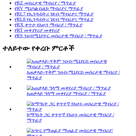
የRZ መሰረታዊ ማብሪያ / ማጥፊያ
የRV ሚኒካል ቤዚክ ማብሪያና ማጥፊያ
የRL7 የኢንዱስትሪ ገደብ ማብሪያና ማጥፊያ
የRL8 የኢንዱስትሪ ገደብ ማብሪያና ማጥፊያ
የRX ቀጥታ የአሁን ማብሪያ / ማጥፊያ
የRT መቀያየሪያ መቀየሪያ
የRS ንዑስሚኒየተር መሰረታዊ ማብሪያ / ማጥፊያ
ተለይተው የቀረቡ ምርቶች
አጠቃላይ-ጥቅም ንዑስ-ሚኒየርስ መሰረታዊ ማብሪያ /
ማጥፊያ
አጠቃላይ ዓላማ መቀየሪያ ማብሪያ / ማጥፊያ
ከማግኔት ጋር ቀጥተኛ የአሁኑ መሰረታዊ ማብሪያ /
ማጥፊያ