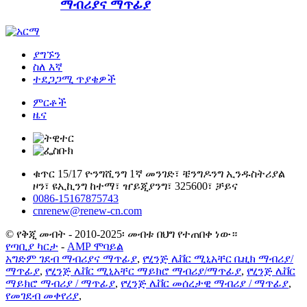
ማብሪያና ማጥፊያ
ያግኙን
ስለ እኛ
ተደጋጋሚ ጥያቄዎች
ምርቶች
ዜና
ቁጥር 15/17 ዮንግሺንግ 1ኛ መንገድ፣ ቼንግዶንግ ኢንዱስትሪያል
ዞን፣ ዩኢኪንግ ከተማ፣ ዠይጂያንግ፣ 325600፣ ቻይና
0086-15167875743
cnrenew@renew-cn.com
© የቅጂ መብት - 2010-2025፡ መብቱ በህግ የተጠበቀ ነው።
የጣቢያ ካርታ
-
AMP ሞባይል
አግድም ገደብ ማብሪያና ማጥፊያ
,
የሂንጅ ሌቨር ሚኒአቸር ቤዚክ ማብሪያ/
ማጥፊያ
,
የሂንጅ ሌቨር ሚኒአቸር ማይክሮ ማብሪያ/ማጥፊያ
,
የሂንጅ ሌቨር
ማይክሮ ማብሪያ / ማጥፊያ
,
የሂንጅ ሌቨር መሰረታዊ ማብሪያ / ማጥፊያ
,
የመገደብ መቀየሪያ
,