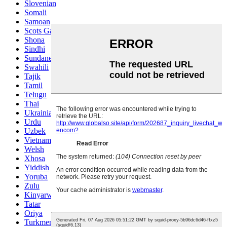
Slovenian
Somali
Samoan
Scots Gaelic
Shona
Sindhi
Sundanese
Swahili
Tajik
Tamil
Telugu
Thai
Ukrainian
Urdu
Uzbek
Vietnamese
Welsh
Xhosa
Yiddish
Yoruba
Zulu
Kinyarwanda
Tatar
Oriya
Turkmen