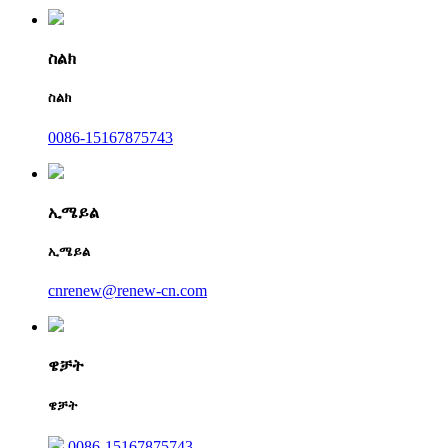
ስልክ
ስልክ
0086-15167875743
ኢሜይል
ኢሜይል
cnrenew@renew-cn.com
ዌቻት
ዌቻት
0086-15167875743