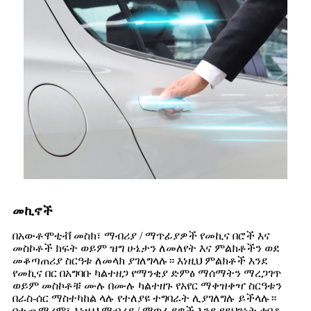
መኪኖች
በአውቶሞቲቭ መስክ፣ ማብሪያ / ማጥፊያዎች የመኪና በሮች እና
መስኮቶች ክፍት ወይም ዝግ ሁኔታን ለመለየት እና ምልክቶችን ወደ
መቆጣጠሪያ ስርዓቱ ለመላክ ያገለግላሉ። እነዚህ ምልክቶች እንደ
የመኪና በር በአግባቡ ካልተዘጋ የማንቂያ ድምፅ ማሰማትን ማረጋገጥ
ወይም መስኮቶቹ ሙሉ በሙሉ ካልተዘጉ የአየር ማቀዝቀዣ ስርዓቱን
በራስ-ሰር ማስተካከል ላሉ የተለያዩ ተግባራት ሊያገለግሉ ይችላሉ።
በተጨማሪም፣ እነዚህ ማብሪያ / ማጥፊያዎች እንደ የደህንነት ቀበቶ