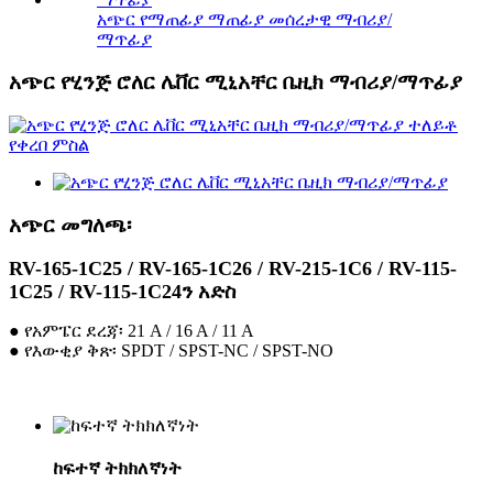
አጭር የማጠፊያ ማጠፊያ መሰረታዊ ማብሪያ/
ማጥፊያ
አጭር የሂንጅ ሮለር ሌቨር ሚኒአቸር ቤዚክ ማብሪያ/ማጥፊያ
አጭር መግለጫ፡
RV-165-1C25 / RV-165-1C26 / RV-215-1C6 / RV-115-
1C25 / RV-115-1C24ን አድስ
● የአምፔር ደረጃ፡ 21 A / 16 A / 11 A
● የእውቂያ ቅጽ፡ SPDT / SPST-NC / SPST-NO
ከፍተኛ ትክክለኛነት