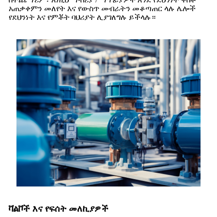
አጠቃቀምን መለየት እና የውስጥ መብራትን መቆጣጠር ላሉ ሌሎች
የደህንነት እና የምቾት ባህሪያት ሊያገለግሉ ይችላሉ።
ቫልቮች እና የፍሰት መለኪያዎች